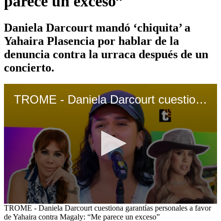
parece un exceso”
Daniela Darcourt mandó ‘chiquita’ a
Yahaira Plasencia por hablar de la
denuncia contra la urraca después de un
concierto.
TROME - Daniela Darcourt cuestiona garantías personales a favor de Yahaira contra Magaly: “Me parece un exceso”
0
TROME - Daniela Darcourt cuestiona garantías personales a favor
seconds
de Yahaira contra Magaly: “Me parece un exceso”