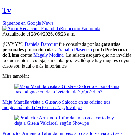
of
50
Tv
seconds
Síguenos en Google News
Redacción Farándula
Actualizado el 28/04/2026, 06:23 a.m.
¡UYYYY!
Daniela Darcourt
fue consultada por las
garantías
personales
proporcionadas a
Yahaira Plasencia
por la
Prefectura
de Lima
contra
Magaly Medina
. La salsera aseguró que no invalida
lo que siente su colega; sin embargo, resaltó que hay mujeres cuyos
casos son igual o más importantes.
Mira también:
Maju Mantilla visita a Gustavo Salcedo en su oficina tras
indignación de la ‘veterinaria’: ¿Qué dijo?
Productor Armando Tafur da un paso al costado y deja a Gisela