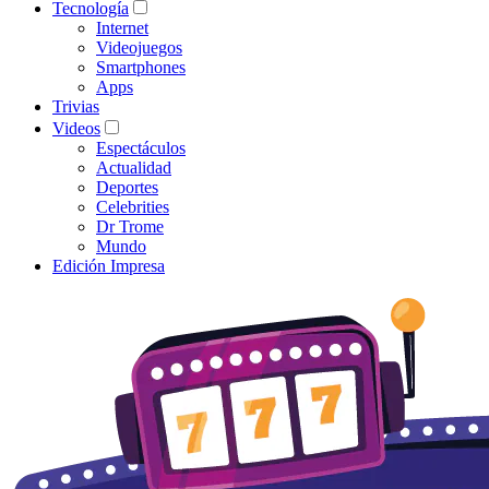
Tecnología
Internet
Videojuegos
Smartphones
Apps
Trivias
Videos
Espectáculos
Actualidad
Deportes
Celebrities
Dr Trome
Mundo
Edición Impresa