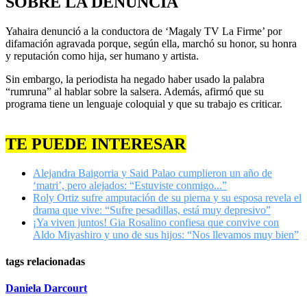
SOBRE LA DENUNCIA
Yahaira denunció a la conductora de ‘Magaly TV La Firme’ por
difamación agravada porque, según ella, marchó su honor, su honra
y reputación como hija, ser humano y artista.
Sin embargo, la periodista ha negado haber usado la palabra
“rumruna” al hablar sobre la salsera. Además, afirmó que su
programa tiene un lenguaje coloquial y que su trabajo es criticar.
TE PUEDE INTERESAR
Alejandra Baigorria y Said Palao cumplieron un año de
‘matri’, pero alejados: “Estuviste conmigo...”
Roly Ortiz sufre amputación de su pierna y su esposa revela el
drama que vive: “Sufre pesadillas, está muy depresivo”
¡Ya viven juntos! Gia Rosalino confiesa que convive con
Aldo Miyashiro y uno de sus hijos: “Nos llevamos muy bien”
tags relacionadas
Daniela Darcourt