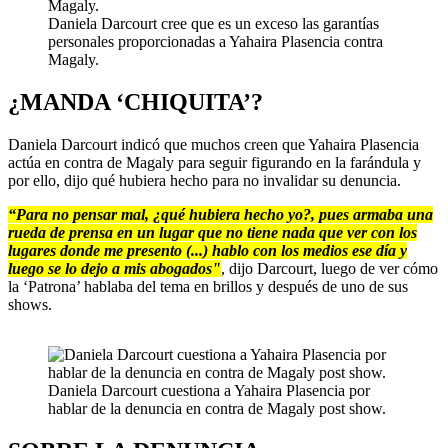
Daniela Darcourt cree que es un exceso las garantías
personales proporcionadas a Yahaira Plasencia contra
Magaly.
¿MANDA ‘CHIQUITA’?
Daniela Darcourt indicó que muchos creen que Yahaira Plasencia
actúa en contra de Magaly para seguir figurando en la farándula y
por ello, dijo qué hubiera hecho para no invalidar su denuncia.
“Para no pensar mal, ¿qué hubiera hecho yo?, pues armaba una
rueda de prensa en un lugar que no tiene nada que ver con los
lugares donde me presento (...) hablo con los medios ese día y
luego se lo dejo a mis abogados"
, dijo Darcourt, luego de ver cómo
la ‘Patrona’ hablaba del tema en brillos y después de uno de sus
shows.
Daniela Darcourt cuestiona a Yahaira Plasencia por
hablar de la denuncia en contra de Magaly post show.