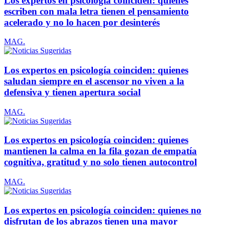
Los expertos en psicología coinciden: quienes
escriben con mala letra tienen el pensamiento
acelerado y no lo hacen por desinterés
MAG.
Los expertos en psicología coinciden: quienes
saludan siempre en el ascensor no viven a la
defensiva y tienen apertura social
MAG.
Los expertos en psicología coinciden: quienes
mantienen la calma en la fila gozan de empatía
cognitiva, gratitud y no solo tienen autocontrol
MAG.
Los expertos en psicología coinciden: quienes no
disfrutan de los abrazos tienen una mayor