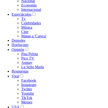
Nacional
Economía
Internacional
Espectáculos
Tv
Celebridades
Música
Cine
Matan a 'Careca'
Deportes
Horóscopo
Opinión
Pisa Pelota
Pico TV
Ampay
La Seño María
Respuestas
Viral
Facebook
Instagram
Twitter
Youtube
TikTok
Memes
USA