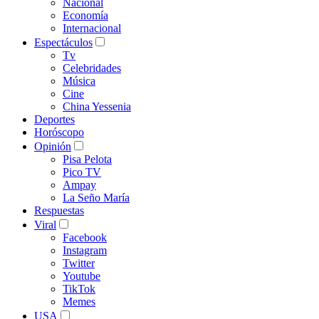
Nacional
Economía
Internacional
Espectáculos
Tv
Celebridades
Música
Cine
China Yessenia
Deportes
Horóscopo
Opinión
Pisa Pelota
Pico TV
Ampay
La Seño María
Respuestas
Viral
Facebook
Instagram
Twitter
Youtube
TikTok
Memes
USA