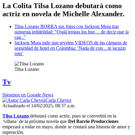
La Colita Tilsa Lozano debutará como
actriz en novela de Michelle Alexander.
Tilsa Lozano BORRA sus fotos con Jackson Mora tras
supuesta infidelidad: “Ojalá tengas los hue… de decir que la
cag..”
Jackson Mora pide que revelen VIDEOS de las cámaras de
seguridad de hotel en Colombia: ‘Nada de con... ni jacuzzi
roto’
Tilsa Lozano
Tv
Síguenos en Google News
Carla Chevez
Actualizado el 14/02/2025, 08:37 a.m.
Tilsa Lozano
debutará como actriz, pues se convertirá en la
‘villana’ de la próxima novela que
Del Barrio Producciones
empezará a rodar en mayo, donde se contará una historia de amor y
superación.