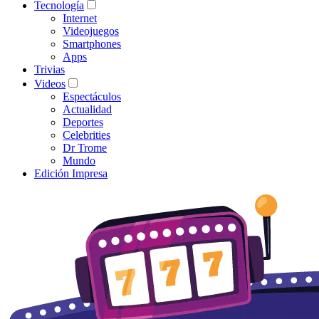
Tecnología
Internet
Videojuegos
Smartphones
Apps
Trivias
Videos
Espectáculos
Actualidad
Deportes
Celebrities
Dr Trome
Mundo
Edición Impresa