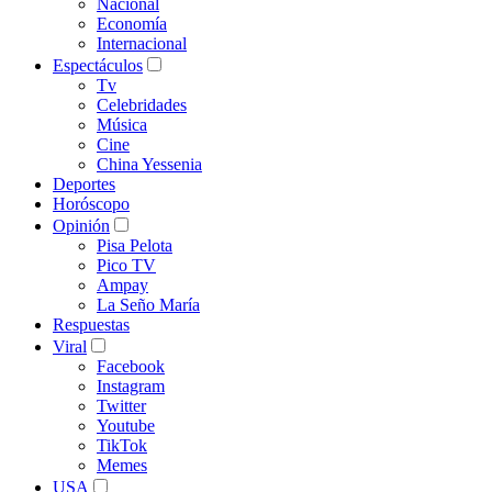
Nacional
Economía
Internacional
Espectáculos
Tv
Celebridades
Música
Cine
China Yessenia
Deportes
Horóscopo
Opinión
Pisa Pelota
Pico TV
Ampay
La Seño María
Respuestas
Viral
Facebook
Instagram
Twitter
Youtube
TikTok
Memes
USA