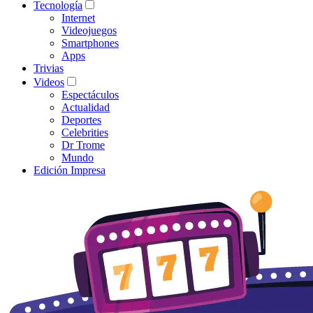
Tecnología
Internet
Videojuegos
Smartphones
Apps
Trivias
Videos
Espectáculos
Actualidad
Deportes
Celebrities
Dr Trome
Mundo
Edición Impresa