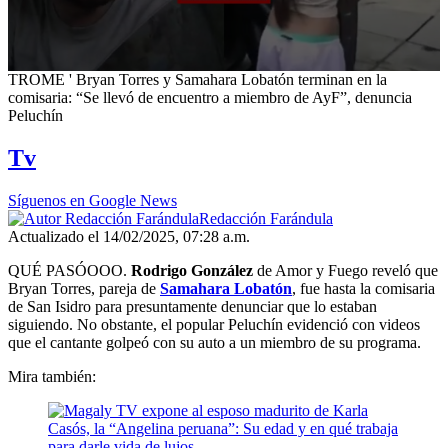
0
TROME ' Bryan Torres y Samahara Lobatón terminan en la
seconds
comisaria: “Se llevó de encuentro a miembro de AyF”, denuncia
of
Peluchín
7
minutes,
Tv
10
seconds
Síguenos en Google News
Redacción Farándula
Actualizado el 14/02/2025, 07:28 a.m.
QUÉ PASÓOOO.
Rodrigo González
de Amor y Fuego reveló que
Bryan Torres, pareja de
Samahara Lobatón
, fue hasta la comisaria
de San Isidro para presuntamente denunciar que lo estaban
siguiendo. No obstante, el popular Peluchín evidenció con videos
que el cantante golpeó con su auto a un miembro de su programa.
Mira también: