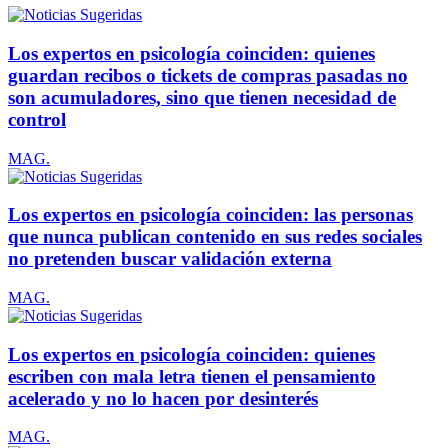
Los expertos en psicología coinciden: quienes
guardan recibos o tickets de compras pasadas no
son acumuladores, sino que tienen necesidad de
control
MAG.
Los expertos en psicología coinciden: las personas
que nunca publican contenido en sus redes sociales
no pretenden buscar validación externa
MAG.
Los expertos en psicología coinciden: quienes
escriben con mala letra tienen el pensamiento
acelerado y no lo hacen por desinterés
MAG.