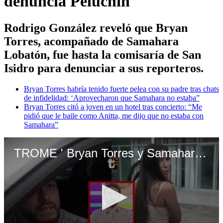
denuncia Peluchín
Rodrigo González reveló que Bryan
Torres, acompañado de Samahara
Lobatón, fue hasta la comisaría de San
Isidro para denunciar a sus reporteros.
Bryan Torres habría tenido fuerte pelea con su padre tras chats
de infidelidad: ‘Aprovecharon que Samahara no estaba”
Bryan Torres citó a joven en un hotel tras concierto: “Me
pidió que le baile como Anitta, me dijo que no estaba con
Samahara”
TROME ' Bryan Torres y Samahara Lobatón terminan en la comisaria: “Se llevó de encuentro a miembro de AyF”, denuncia Peluchín