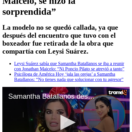
Maicelo, se hizo la
sorprendida”
La modelo no se quedó callada, ya que
después del encuentro que tuvo con el
boxeador fue retirada de la obra que
compartía con Leysi Suárez.
Leysi Suárez sabía que Samantha Batallanos se iba a reunir
con Jonathan Maicelo: “Ni Poncio Pilato se atrevió a tanto”
Psicóloga de América Hoy ‘jala las orejas’ a Samantha
Batallanos: “No tienes nada que solucionar con tu agresor”
Samantha Batallanos desmintió a Leysi Suárez: “Sabía que me veía con Maicelo”