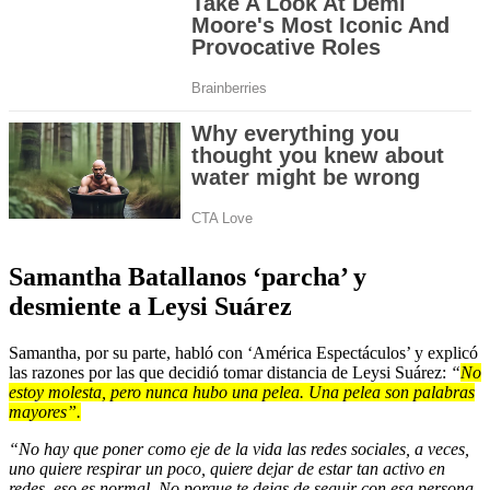
Samantha Batallanos ‘parcha’ y
desmiente a Leysi Suárez
Samantha, por su parte, habló con ‘América Espectáculos’ y explicó
las razones por las que decidió tomar distancia de Leysi Suárez:
“
No
estoy molesta, pero nunca hubo una pelea. Una pelea son palabras
mayores”.
“No hay que poner como eje de la vida las redes sociales, a veces,
uno quiere respirar un poco, quiere dejar de estar tan activo en
redes, eso es normal. No porque te dejas de seguir con esa persona,