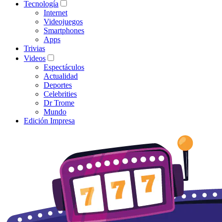
Tecnología
Internet
Videojuegos
Smartphones
Apps
Trivias
Videos
Espectáculos
Actualidad
Deportes
Celebrities
Dr Trome
Mundo
Edición Impresa