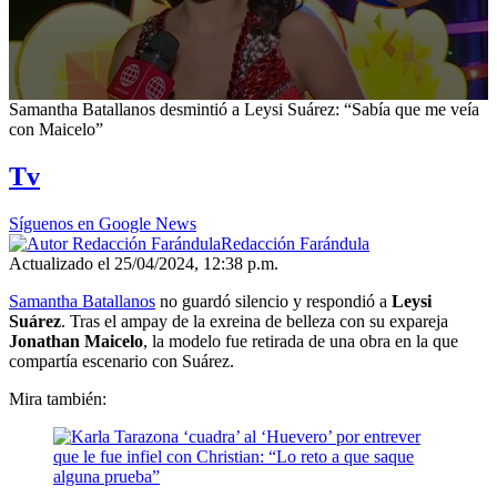
0
Samantha Batallanos desmintió a Leysi Suárez: “Sabía que me veía
seconds
con Maicelo”
of
2
Tv
minutes,
40
seconds
Síguenos en Google News
Redacción Farándula
Actualizado el 25/04/2024, 12:38 p.m.
Samantha Batallanos
no guardó silencio y respondió a
Leysi
Suárez
. Tras el ampay de la exreina de belleza con su expareja
Jonathan Maicelo
, la modelo fue retirada de una obra en la que
compartía escenario con Suárez.
Mira también: