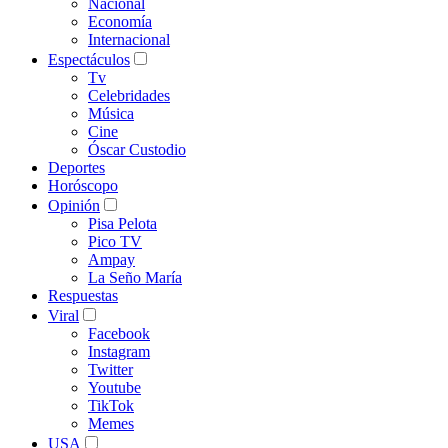
Nacional
Economía
Internacional
Espectáculos
Tv
Celebridades
Música
Cine
Óscar Custodio
Deportes
Horóscopo
Opinión
Pisa Pelota
Pico TV
Ampay
La Seño María
Respuestas
Viral
Facebook
Instagram
Twitter
Youtube
TikTok
Memes
USA