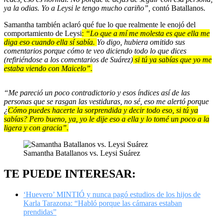
ya la odias. Yo a Leysi le tengo mucho cariño”,
contó Batallanos.
Samantha también aclaró qué fue lo que realmente le enojó del
comportamiento de Leysi
:
“Lo que a mí me molesta es que ella me
diga eso cuando ella sí sabía.
Yo digo, hubiera omitido sus
comentarios porque cómo te veo diciendo todo lo que dices
(refiriéndose a los comentarios de Suárez)
si tú ya sabías que yo me
estaba viendo con Maicelo”.
“Me pareció un poco contradictorio y esos índices así de las
personas que se rasgan las vestiduras, no sé, eso me alertó porque
¿
Cómo puedes hacerte la sorprendida y decir todo eso, si tú ya
sabías? Pero bueno, ya, yo le dije eso a ella y lo tomé un poco a la
ligera y con gracia”.
Samantha Batallanos vs. Leysi Suárez
TE PUEDE INTERESAR:
‘Huevero’ MINTIÓ y nunca pagó estudios de los hijos de
Karla Tarazona: “Habló porque las cámaras estaban
prendidas”