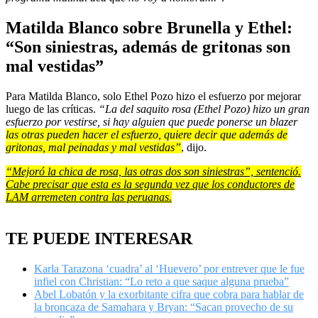
Matilda Blanco sobre Brunella y Ethel:
“Son siniestras, además de gritonas son
mal vestidas”
Para Matilda Blanco, solo Ethel Pozo hizo el esfuerzo por mejorar
luego de las críticas.
“La del saquito rosa (Ethel Pozo) hizo un gran
esfuerzo por vestirse, si hay alguien que puede ponerse un blazer
las otras pueden hacer el esfuerzo, quiere decir que además de
gritonas, mal peinadas y mal vestidas”
, dijo.
“Mejoró la chica de rosa, las otras dos son siniestras”, sentenció.
Cabe precisar que esta es la segunda vez que los conductores de
LAM arremeten contra las peruanas.
TE PUEDE INTERESAR
Karla Tarazona ‘cuadra’ al ‘Huevero’ por entrever que le fue
infiel con Christian: “Lo reto a que saque alguna prueba”
Abel Lobatón y la exorbitante cifra que cobra para hablar de
la broncaza de Samahara y Bryan: “Sacan provecho de su