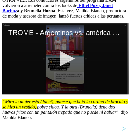
OTRA VEZ. Los conductores argentinos del programa
LAM
volvieron a arremeter contra los looks de
Ethel Pozo, Janet
Barboz
a y Brunella Horna
. Esta vez, Matilda Blanco, productora
de moda y asesora de imagen, lanzó fuertes críticas a las peruanas.
TROME - Argentinos vs. américa hoy
0
seconds
“Mira la mujer esta (Janet), parece que bajó la cortina de brocato y
of
se hizo un vestido,
pobre chica. Y la otra (Brunella) tiene dos
49
huevos fritos con un pantalón trepado que no puede ni hablar
”, dijo
seconds
Matilda Blanco.