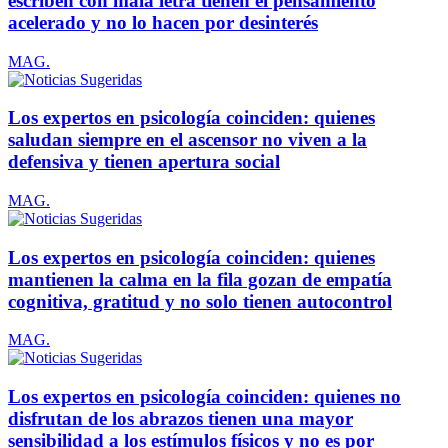
escriben con mala letra tienen el pensamiento
acelerado y no lo hacen por desinterés
MAG.
Los expertos en psicología coinciden: quienes
saludan siempre en el ascensor no viven a la
defensiva y tienen apertura social
MAG.
Los expertos en psicología coinciden: quienes
mantienen la calma en la fila gozan de empatía
cognitiva, gratitud y no solo tienen autocontrol
MAG.
Los expertos en psicología coinciden: quienes no
disfrutan de los abrazos tienen una mayor
sensibilidad a los estímulos físicos y no es por