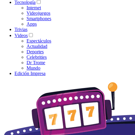
Tecnología
Internet
Videojuegos
Smartphones
Apps
Trivias
Videos
Espectáculos
Actualidad
Deportes
Celebrities
Dr Trome
Mundo
Edición Impresa