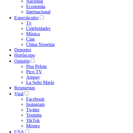
Nacional
Economía
Internacional
Espectáculos
Tv
Celebridades
Música
Cine
China Yessenia
Deportes
Horóscopo
Opinión
Pisa Pelota
Pico TV
Ampay
La Seño María
Respuestas
Viral
Facebook
Instagram
Twitter
Youtube
TikTok
Memes
USA