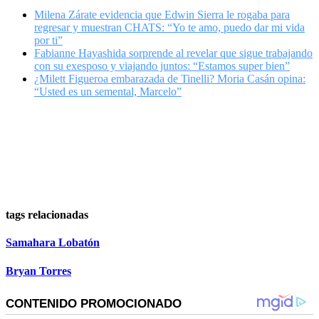
Milena Zárate evidencia que Edwin Sierra le rogaba para
regresar y muestran CHATS: “Yo te amo, puedo dar mi vida
por ti”
Fabianne Hayashida sorprende al revelar que sigue trabajando
con su exesposo y viajando juntos: “Estamos super bien”
¿Milett Figueroa embarazada de Tinelli? Moria Casán opina:
“Usted es un semental, Marcelo”
tags relacionadas
Samahara Lobatón
Bryan Torres