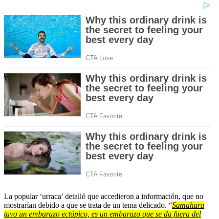
minutes,
23
seconds
La popular ‘urraca’ detalló que accedieron a información, que no
mostrarían debido a que se trata de un tema delicado. “
Samahara
tuvo un embarazo ectópico, es un embarazo que se da fuera del