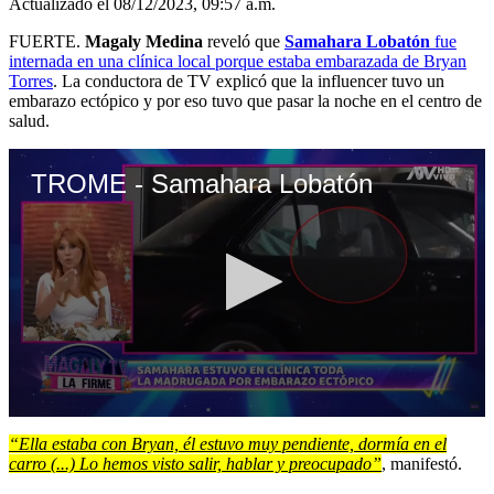
Actualizado el 08/12/2023, 09:57 a.m.
FUERTE.
Magaly Medina
reveló que
Samahara Lobatón
fue
internada en una clínica local porque estaba embarazada de Bryan
Torres
. La conductora de TV explicó que la influencer tuvo un
embarazo ectópico y por eso tuvo que pasar la noche en el centro de
salud.
TROME - Samahara Lobatón
0
seconds
“Ella estaba con Bryan, él estuvo muy pendiente, dormía en el
of
carro (...) Lo hemos visto salir, hablar y preocupado”
, manifestó.
5