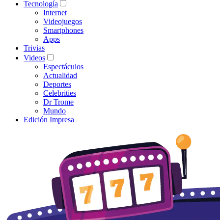
Tecnología
Internet
Videojuegos
Smartphones
Apps
Trivias
Videos
Espectáculos
Actualidad
Deportes
Celebrities
Dr Trome
Mundo
Edición Impresa