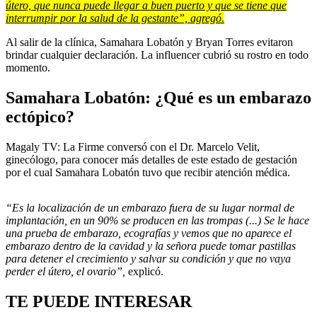
útero, que nunca puede llegar a buen puerto y que se tiene que
interrumpir por la salud de la gestante”, agregó.
Al salir de la clínica, Samahara Lobatón y Bryan Torres evitaron
brindar cualquier declaración. La influencer cubrió su rostro en todo
momento.
Samahara Lobatón: ¿Qué es un embarazo
ectópico?
Magaly TV: La Firme conversó con el Dr. Marcelo Velit,
ginecólogo, para conocer más detalles de este estado de gestación
por el cual Samahara Lobatón tuvo que recibir atención médica.
“Es la localización de un embarazo fuera de su lugar normal de
implantación, en un 90% se producen en las trompas (...) Se le hace
una prueba de embarazo, ecografías y vemos que no aparece el
embarazo dentro de la cavidad y la señora puede tomar pastillas
para detener el crecimiento y salvar su condición y que no vaya
perder el útero, el ovario”,
explicó.
TE PUEDE INTERESAR