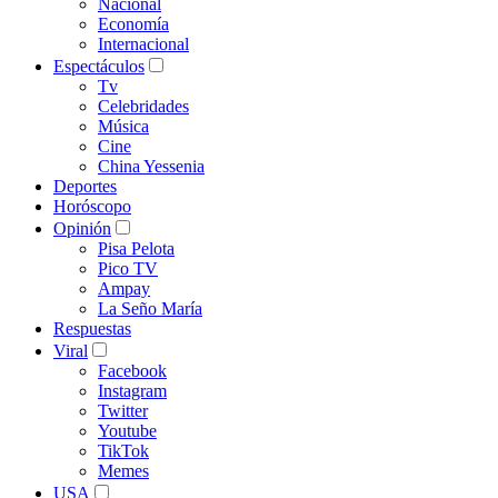
Nacional
Economía
Internacional
Espectáculos
Tv
Celebridades
Música
Cine
China Yessenia
Deportes
Horóscopo
Opinión
Pisa Pelota
Pico TV
Ampay
La Seño María
Respuestas
Viral
Facebook
Instagram
Twitter
Youtube
TikTok
Memes
USA