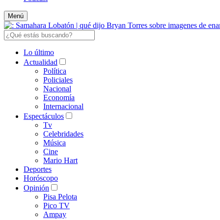
Menú
Lo último
Actualidad
Política
Policiales
Nacional
Economía
Internacional
Espectáculos
Tv
Celebridades
Música
Cine
Mario Hart
Deportes
Horóscopo
Opinión
Pisa Pelota
Pico TV
Ampay