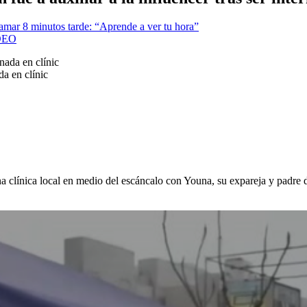
amar 8 minutos tarde: “Aprende a ver tu hora”
IDEO
da en clínic
na clínica local en medio del escáncalo con Youna, su expareja y padre 