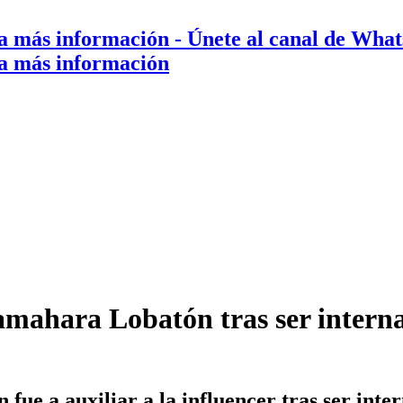
a más información
- Únete al canal de Wha
a más información
amahara Lobatón tras ser intern
ue a auxiliar a la influencer tras ser inter