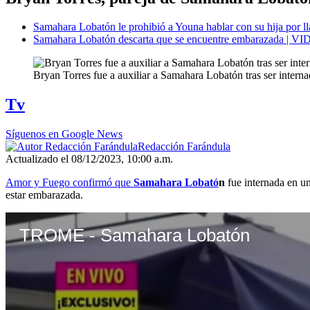
Samahara Lobatón le prohibió a Youna hablar con su hija por ll
Samahara Lobatón descarta que se encuentre embarazada | V
Bryan Torres fue a auxiliar a Samahara Lobatón tras ser interna
Tv
Síguenos en Google News
Redacción Farándula
Actualizado el 08/12/2023, 10:00 a.m.
Amor y Fuego confirmó que
Samahara Lobató
n
fue internada en u
estar embarazada.
TROME - Samahara Lobatón