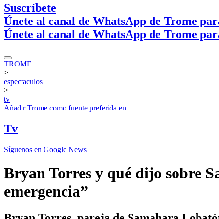
Suscríbete
Únete al canal de WhatsApp de Trome par
Únete al canal de WhatsApp de Trome par
TROME
>
espectaculos
>
tv
Añadir
Trome
como fuente preferida en
Tv
Síguenos en Google News
Bryan Torres y qué dijo sobre S
emergencia”
Bryan Torres, pareja de Samahara Lobatón f