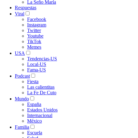
La Seño María
Respuestas
Viral
Facebook
Instagram
Twitter
Youtube
TikTok
Memes
USA
Tendencias-US
Local-US
Fama-US
Podcast
Fiesta
Las calientitas
La Fe De Cuto
Mundo
España
Estados Unidos
Internacional
México
Familia
Escuela