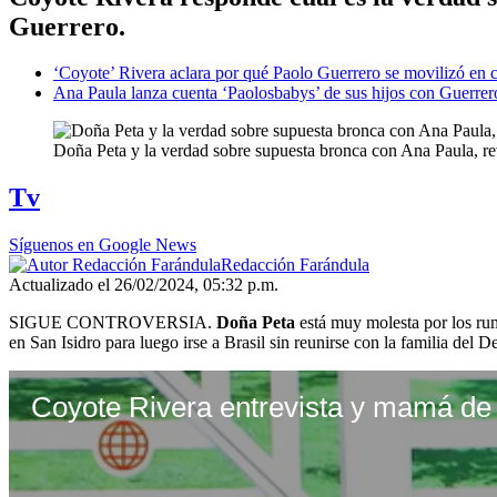
Guerrero.
‘Coyote’ Rivera aclara por qué Paolo Guerrero se movilizó en
Ana Paula lanza cuenta ‘Paolosbabys’ de sus hijos con Guerrero
Doña Peta y la verdad sobre supuesta bronca con Ana Paula, r
Tv
Síguenos en Google News
Redacción Farándula
Actualizado el 26/02/2024, 05:32 p.m.
SIGUE CONTROVERSIA.
Doña Peta
está muy molesta por los ru
en San Isidro para luego irse a Brasil sin reunirse con la familia del D
Coyote Rivera entrevista y mamá de