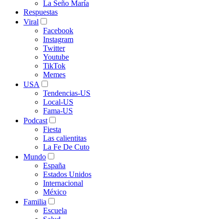
La Seño María
Respuestas
Viral
Facebook
Instagram
Twitter
Youtube
TikTok
Memes
USA
Tendencias-US
Local-US
Fama-US
Podcast
Fiesta
Las calientitas
La Fe De Cuto
Mundo
España
Estados Unidos
Internacional
México
Familia
Escuela