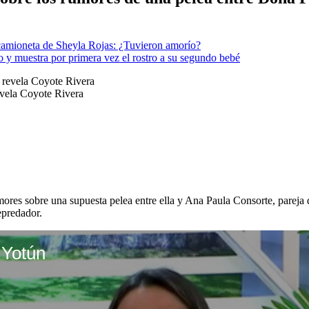
 camioneta de Sheyla Rojas: ¿Tuvieron amorío?
 y muestra por primera vez el rostro a su segundo bebé
evela Coyote Rivera
mores sobre una supuesta pelea entre ella y Ana Paula Consorte, pareja 
epredador.
 Yotún