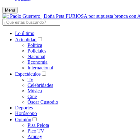
Menú
Lo último
Actualidad
Política
Policiales
Nacional
Economía
Internacional
Espectáculos
Tv
Celebridades
Música
Cine
Óscar Custodio
Deportes
Horóscopo
Opinión
Pisa Pelota
Pico TV
Ampay