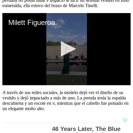
peruana no podía faltar e impactó al lucir un sensual vestido en tono
esmeralda, ella estuvo del brazo de Marcelo Tinelli.
Milett Figueroa
0
seconds
A través de sus redes sociales, la modelo dejó ver el diseño de su
of
vestido y dejó impactado a más de uno. La prenda tenía la espalda
17
descubierta y un escote en v, mientras que el cabello fue peinado en
seconds
un elegante moño alto.