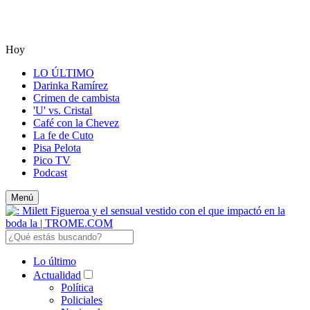
Hoy
LO ÚLTIMO
Darinka Ramírez
Crimen de cambista
'U' vs. Cristal
Café con la Chevez
La fe de Cuto
Pisa Pelota
Pico TV
Podcast
Menú
Lo último
Actualidad
Política
Policiales