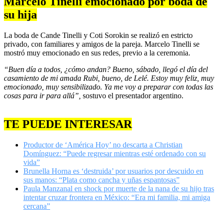
Marcelo Tinelli emocionado por boda de
su hija
La boda de Cande Tinelli y Coti Sorokin se realizó en estricto
privado, con familiares y amigos de la pareja. Marcelo Tinelli se
mostró muy emocionado en sus redes, previo a la ceremonia.
“Buen día a todos, ¿cómo andan? Bueno, sábado, llegó el día del
casamiento de mi amada Rubi, bueno, de Lelé. Estoy muy feliz, muy
emocionado, muy sensibilizado. Ya me voy a preparar con todas las
cosas para ir para allá”,
sostuvo el presentador argentino.
TE PUEDE INTERESAR
Productor de ‘América Hoy’ no descarta a Christian
Domínguez: “Puede regresar mientras esté ordenado con su
vida”
Brunella Horna es ‘destruida’ por usuarios por descuido en
sus manos: “Plata como cancha y uñas espantosas”
Paula Manzanal en shock por muerte de la nana de su hijo tras
intentar cruzar frontera en México: “Era mi familia, mi amiga
cercana”