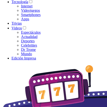
Tecnología
Internet
Videojuegos
Smartphones
Apps
Trivias
Videos
Espectáculos
Actualidad
Deportes
Celebrities
Dr Trome
Mundo
Edición Impresa