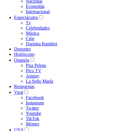
Nacional
Economía
Internacional
Espectáculos
Tv
Celebridades
Música
Cine
Darinka Ramírez
Deportes
Horóscopo
Opinión
Pisa Pelota
Pico TV
Ampay
La Seño María
Respuestas
Viral
Facebook
Instagram
Twitter
Youtube
TikTok
Memes
USA