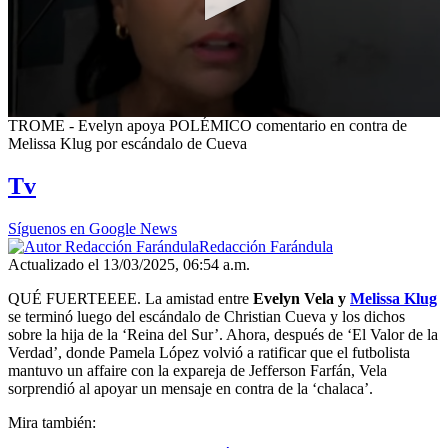
0
TROME - Evelyn apoya POLÉMICO comentario en contra de
seconds
Melissa Klug por escándalo de Cueva
of
7
Tv
minutes,
14
seconds
Síguenos en Google News
Redacción Farándula
Actualizado el 13/03/2025, 06:54 a.m.
QUÉ FUERTEEEE. La amistad entre
Evelyn Vela y
Melissa Klug
se terminó luego del escándalo de Christian Cueva y los dichos
sobre la hija de la ‘Reina del Sur’. Ahora, después de ‘El Valor de la
Verdad’, donde Pamela López volvió a ratificar que el futbolista
mantuvo un affaire con la expareja de Jefferson Farfán, Vela
sorprendió al apoyar un mensaje en contra de la ‘chalaca’.
Mira también: