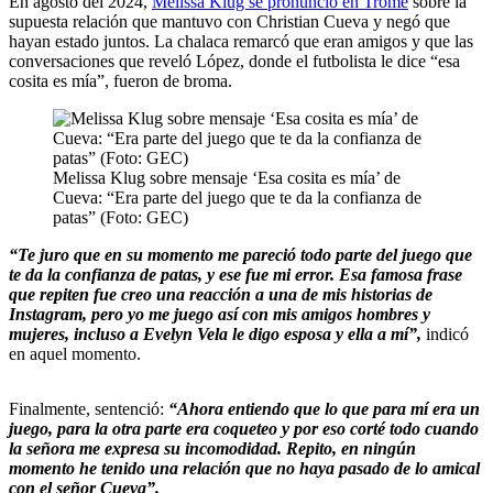
En agosto del 2024,
Melissa Klug se pronunció en Trome
sobre la
supuesta relación que mantuvo con Christian Cueva y negó que
hayan estado juntos. La chalaca remarcó que eran amigos y que las
conversaciones que reveló López, donde el futbolista le dice “esa
cosita es mía”, fueron de broma.
Melissa Klug sobre mensaje ‘Esa cosita es mía’ de
Cueva: “Era parte del juego que te da la confianza de
patas” (Foto: GEC)
“Te juro que en su momento me pareció todo parte del juego que
te da la confianza de patas, y ese fue mi error. Esa famosa frase
que repiten fue creo una reacción a una de mis historias de
Instagram, pero yo me juego así con mis amigos hombres y
mujeres, incluso a Evelyn Vela le digo esposa y ella a mí”,
indicó
en aquel momento.
Finalmente, sentenció:
“Ahora entiendo que lo que para mí era un
juego, para la otra parte era coqueteo y por eso corté todo cuando
la señora me expresa su incomodidad. Repito, en ningún
momento he tenido una relación que no haya pasado de lo amical
con el señor Cueva”.