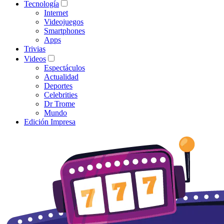
Tecnología
Internet
Videojuegos
Smartphones
Apps
Trivias
Videos
Espectáculos
Actualidad
Deportes
Celebrities
Dr Trome
Mundo
Edición Impresa