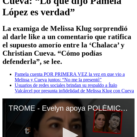
Cueva: “Lo que dijo Pamela
López es verdad”
La examiga de Melissa Klug sorprendió
al darle like a un comentario que ratifica
el supuesto amorío entre la ‘Chalaca’ y
Christian Cueva. “Cómo podías
defenderla”, se lee.
Pamela cuenta POR PRIMERA VEZ la vez en que vio a
Melissa y Cueva juntos: “No me la presentó”
Usuarios de redes sociales brindan su respaldo a Ítalo
Valcárcel por presunta infidelidad de Melissa Klug con Cueva
TROME - Evelyn apoya POLÉMICO comentario en contra de Melissa Klug por escándalo de Cueva