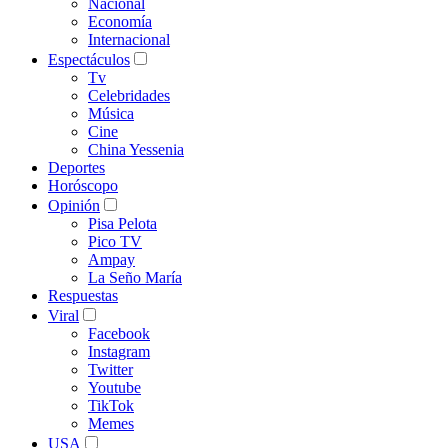
Nacional
Economía
Internacional
Espectáculos
Tv
Celebridades
Música
Cine
China Yessenia
Deportes
Horóscopo
Opinión
Pisa Pelota
Pico TV
Ampay
La Seño María
Respuestas
Viral
Facebook
Instagram
Twitter
Youtube
TikTok
Memes
USA