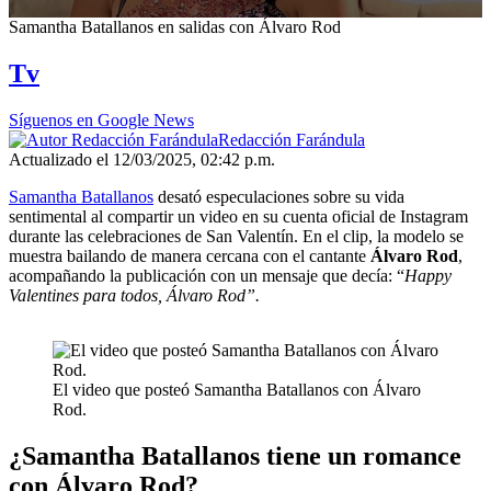
0
Samantha Batallanos en salidas con Álvaro Rod
seconds
of
Tv
3
minutes,
0
Síguenos en Google News
Redacción Farándula
Actualizado el 12/03/2025, 02:42 p.m.
Samantha Batallanos
desató especulaciones sobre su vida
sentimental al compartir un video en su cuenta oficial de Instagram
durante las celebraciones de San Valentín. En el clip, la modelo se
muestra bailando de manera cercana con el cantante
Álvaro Rod
,
acompañando la publicación con un mensaje que decía: “
Happy
Valentines para todos, Álvaro Rod”.
El video que posteó Samantha Batallanos con Álvaro
Rod.
¿Samantha Batallanos tiene un romance
con Álvaro Rod?