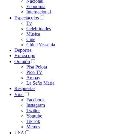
Nacional
Economía
Internacional
Espectáculos
Tv
Celebridades
Música
Cine
China Yessenia
Deportes
Horóscopo
Opinión
Pisa Pelota
Pico TV
Ampay
La Seño María
Respuestas
Viral
Facebook
Instagram
Twitter
Youtube
TikTok
Memes
USA