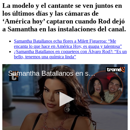
La modelo y el cantante se ven juntos en
los últimos días y las cámaras de
‘América hoy’ captaron cuando Rod dejó
a Samantha en las instalaciones del canal.
Samantha Batallanos echa flores a Milett Figueroa: “Me
encanta lo que hace en América Hoy, es guapa y talentosa”
¿Samantha Batallanos en coqueteos con Álvaro Rod?: “Es un
bello, tenemos una química linda”
Samantha Batallanos en salidas con Álvaro Rod