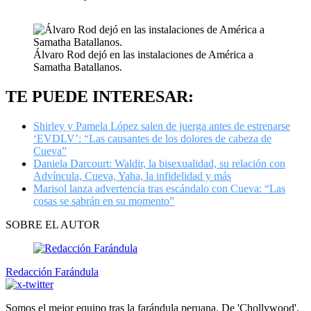
Álvaro Rod dejó en las instalaciones de América a
Samatha Batallanos.
TE PUEDE INTERESAR:
Shirley y Pamela López salen de juerga antes de estrenarse
‘EVDLV’: “Las causantes de los dolores de cabeza de
Cueva”
Daniela Darcourt: Waldir, la bisexualidad, su relación con
Advíncula, Cueva, Yaha, la infidelidad y más
Marisol lanza advertencia tras escándalo con Cueva: “Las
cosas se sabrán en su momento”
SOBRE EL AUTOR
Redacción Farándula
Somos el mejor equipo tras la farándula peruana. De 'Chollywood',