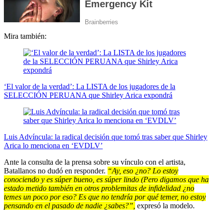
Mira también:
‘El valor de la verdad’: La LISTA de los jugadores de la
SELECCIÓN PERUANA que Shirley Arica expondrá
Luis Advíncula: la radical decisión que tomó tras saber que Shirley
Arica lo menciona en ‘EVDLV’
Ante la consulta de la prensa sobre su vínculo con el artista,
Batallanos no dudó en responder.
“Ay, eso ¿no? Lo estoy
conociendo y es súper bueno, es súper lindo (Pero digamos que ha
estado metido también en otros problemitas de infidelidad ¿no
temes un poco por eso? Es que no tendría por qué temer, no estoy
pensando en el pasado de nadie ¿sabes?”,
expresó la modelo.