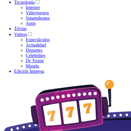
Tecnología
Internet
Videojuegos
Smartphones
Apps
Trivias
Videos
Espectáculos
Actualidad
Deportes
Celebrities
Dr Trome
Mundo
Edición Impresa