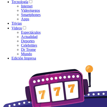
Tecnología
Internet
Videojuegos
Smartphones
Apps
Trivias
Videos
Espectáculos
Actualidad
Deportes
Celebrities
Dr Trome
Mundo
Edición Impresa