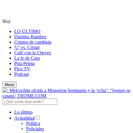
Hoy
LO ÚLTIMO
Darinka Ramírez
Crimen de cambista
'U' vs. Cristal
Café con la Chevez
La fe de Cuto
Pisa Pelota
Pico TV
Podcast
Menú
Lo último
Actualidad
Política
Policiales