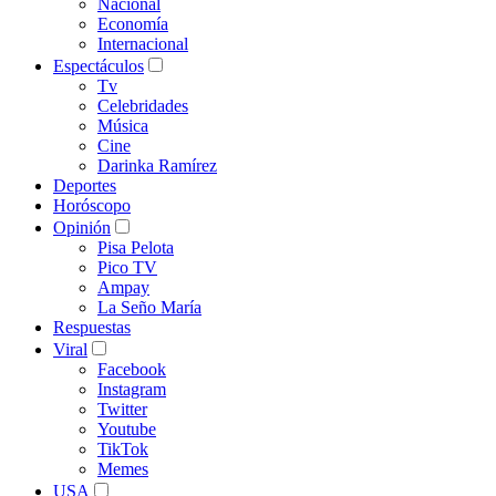
Nacional
Economía
Internacional
Espectáculos
Tv
Celebridades
Música
Cine
Darinka Ramírez
Deportes
Horóscopo
Opinión
Pisa Pelota
Pico TV
Ampay
La Seño María
Respuestas
Viral
Facebook
Instagram
Twitter
Youtube
TikTok
Memes
USA