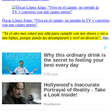
Óscar López Arias: “Vivo en el campo, no prendo la TV y converso
con mis cuatro perros”
“Ya el otro mes estaré por allá para cumplir con mis shows y ver a
mis hijitas, porque jamás las desampararé y veré mi divorcio”,
dijo.