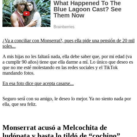
¿Va a conciliar con Monserrat?, pues ella pide una pensión de 20 mil
soles...
A mis hijas no les faltará nada, ella debe saber que, por mi edad (va
a cumplir 90 años) tiene que ella darme a mí. Lo único que deseo es
que no me esté molestando en las redes sociales y el TikTok
mandando fotos.
En esa foto dice que acepta casarse...
Seguro será con su amigo, le deseo lo mejor. Ya no siento nada por
ella, que sea feliz.
Monserrat acusó a Melcochita de
ludópata y hasta lo tildó de “cochino”