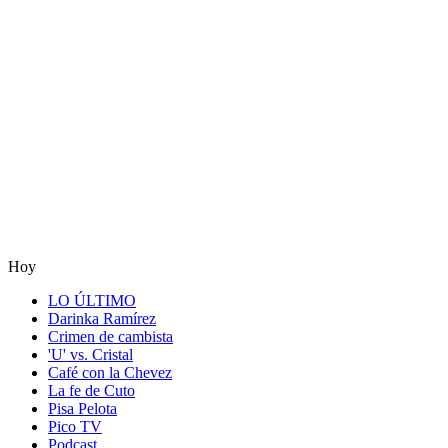
Hoy
LO ÚLTIMO
Darinka Ramírez
Crimen de cambista
'U' vs. Cristal
Café con la Chevez
La fe de Cuto
Pisa Pelota
Pico TV
Podcast