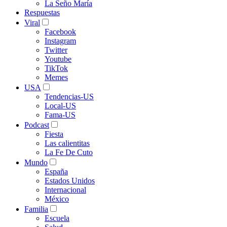
La Seño María
Respuestas
Viral
Facebook
Instagram
Twitter
Youtube
TikTok
Memes
USA
Tendencias-US
Local-US
Fama-US
Podcast
Fiesta
Las calientitas
La Fe De Cuto
Mundo
España
Estados Unidos
Internacional
México
Familia
Escuela