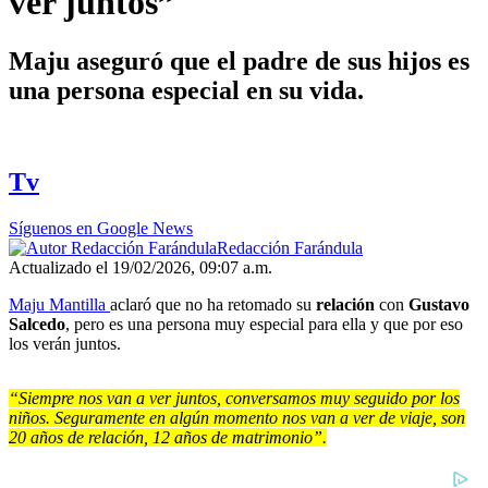
ver juntos”
Maju aseguró que el padre de sus hijos es
una persona especial en su vida.
Tv
Síguenos en Google News
Redacción Farándula
Actualizado el 19/02/2026, 09:07 a.m.
Maju Mantilla
aclaró que no ha retomado su
relación
con
Gustavo
Salcedo
, pero es una persona muy especial para ella y que por eso
los verán juntos.
“Siempre nos van a ver juntos, conversamos muy seguido por los
niños. Seguramente en algún momento nos van a ver de viaje, son
20 años de relación, 12 años de matrimonio”.