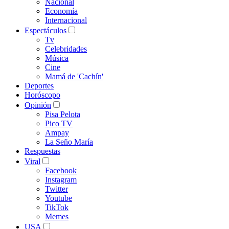
Nacional
Economía
Internacional
Espectáculos
Tv
Celebridades
Música
Cine
Mamá de 'Cachín'
Deportes
Horóscopo
Opinión
Pisa Pelota
Pico TV
Ampay
La Seño María
Respuestas
Viral
Facebook
Instagram
Twitter
Youtube
TikTok
Memes
USA