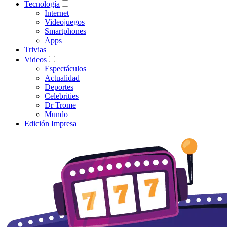
Tecnología
Internet
Videojuegos
Smartphones
Apps
Trivias
Videos
Espectáculos
Actualidad
Deportes
Celebrities
Dr Trome
Mundo
Edición Impresa