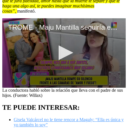
que te jura fidelidad, amor hasta que la muerte te separe y que te
haga una algo así, te puedes imaginar muchísimas
cosas”,
manifestó.
TROME - Maju Mantilla seguiría enamorada de Gustavo Salcedo
0
La conductora habló sobre la relación que lleva con el padre de sus
seconds
hijos. (Fuente: Willax)
of
6
TE PUEDE INTERESAR:
minutes,
40
seconds
Gisela Valcárcel no le tiene rencor a Magaly: “Ella es única y
yo también lo soy”