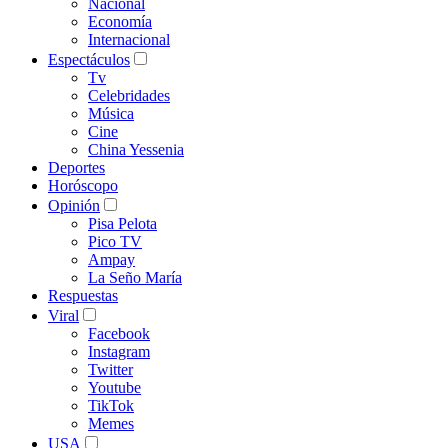
Nacional
Economía
Internacional
Espectáculos
Tv
Celebridades
Música
Cine
China Yessenia
Deportes
Horóscopo
Opinión
Pisa Pelota
Pico TV
Ampay
La Seño María
Respuestas
Viral
Facebook
Instagram
Twitter
Youtube
TikTok
Memes
USA