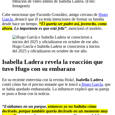
filtración de video íntimo de Isabella Ladera. (Foto:
Instagram)
Cabe mencionar que Facundo González, amigo cercano de
Hugo
García,
destacó que él ya tenía intenciones de formar su familia
desde hace un tiempo.
“Él quería ser padre así, jovencito, como
ahora
. Lo importante es que está feliz”
, mencionó el modelo.
Hugo García e Isabella Ladera se conocieron a inicios
del 2025 y oficializaron en octubre de ese año.
Isabella Ladera revela la reacción que
tuvo Hugo con su embarazo
En su reciente entrevista con la revista Hola!,
Isabella Ladera
contó cómo fue el preciso instante que le toncó a
Hugo García
, que
se había quedado embarazada. La influencer explicó que su pareja
se puso a llorar con la noticia.
“Estábamos en un parque,
entonces yo no hallaba cómo
decírselo, porque también quería decírselo en un momento muy