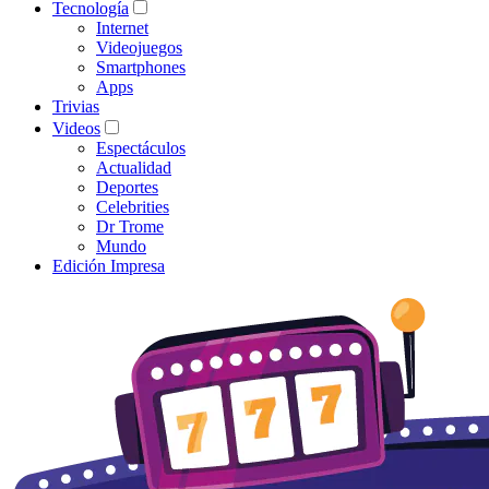
Tecnología
Internet
Videojuegos
Smartphones
Apps
Trivias
Videos
Espectáculos
Actualidad
Deportes
Celebrities
Dr Trome
Mundo
Edición Impresa