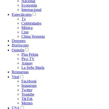
Nacional
Economía
Internacional
Espectáculos
Tv
Celebridades
Música
Cine
China Yessenia
Deportes
Horóscopo
Opinión
Pisa Pelota
Pico TV
Ampay
La Seño María
Respuestas
Viral
Facebook
Instagram
Twitter
Youtube
TikTok
Memes
USA