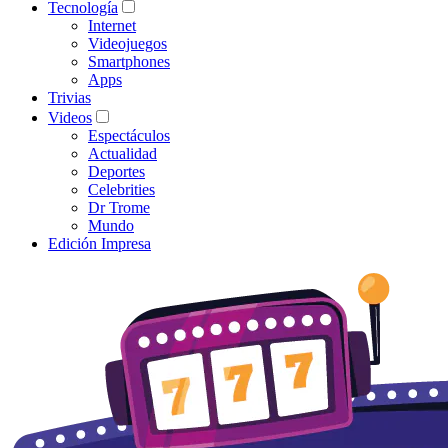
Tecnología
Internet
Videojuegos
Smartphones
Apps
Trivias
Videos
Espectáculos
Actualidad
Deportes
Celebrities
Dr Trome
Mundo
Edición Impresa