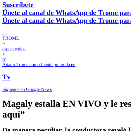
Suscríbete
Únete al canal de WhatsApp de Trome par
Únete al canal de WhatsApp de Trome par
TROME
>
espectaculos
>
tv
Añadir
Trome
como fuente preferida en
Tv
Síguenos en Google News
Magaly estalla EN VIVO y le resp
aquí”
De manera peculiar, la conductora reveló 