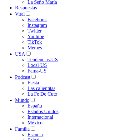
La Seño María
Respuestas
Viral
Facebook
Instagram
Twitter
Youtube
TikTok
Memes
USA
Tendencias-US
Local-US
Fama-US
Podcast
Fiesta
Las calientitas
La Fe De Cuto
Mundo
España
Estados Unidos
Internacional
México
Familia
Escuela