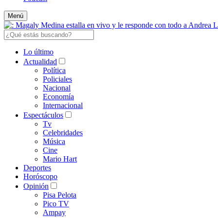
Menú
Lo último
Actualidad
Política
Policiales
Nacional
Economía
Internacional
Espectáculos
Tv
Celebridades
Música
Cine
Mario Hart
Deportes
Horóscopo
Opinión
Pisa Pelota
Pico TV
Ampay