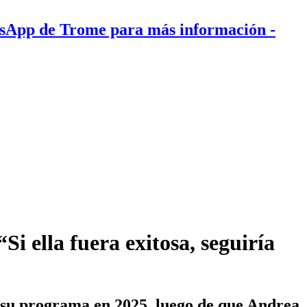
tsApp de Trome para más información
-
i ella fuera exitosa, seguiría
ó su programa en 2025, luego de que Andrea