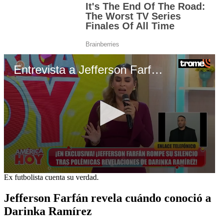
Entrevista a Jefferson Farfán 2
0
Ex futbolista cuenta su verdad.
seconds
of
Jefferson Farfán revela cuándo conoció a
4
minutes,
Darinka Ramírez
5