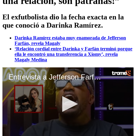
una relación, son patrañas!”
El exfutbolista dio la fecha exacta en la
que conoció a Darinka Ramírez.
Darinka Ramírez estaba muy enamorada de Jefferson
Farfán, revela Magaly
‘Relación cordial entre Darinka y Farfán terminó porque
ella le encontró una transferencia a Xiomy’, revela
Magaly Medina
Entrevista a Jefferson Farfán 1