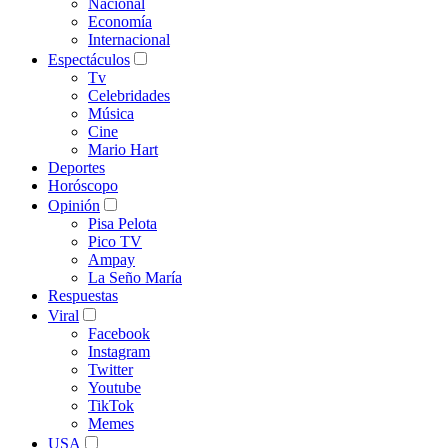
Nacional
Economía
Internacional
Espectáculos
Tv
Celebridades
Música
Cine
Mario Hart
Deportes
Horóscopo
Opinión
Pisa Pelota
Pico TV
Ampay
La Seño María
Respuestas
Viral
Facebook
Instagram
Twitter
Youtube
TikTok
Memes
USA