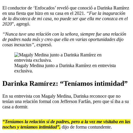
seconds
El conductor de ‘Enfocados’ reveló que conoció a Darinka Ramírez
en una fiesta que hizo en su casa en el 2021.
“Fue la inaguración
de la discoteca de mi casa, no puede ser que ella me conozca en el
2020
″, agregó.
“Nunca tuve una relación con la señora, siempre fue una relación
de padres nada más y creo que ella en varias oportunidades dijo
cosas inexactas”
, expresó.
Magaly Medina junto a Darinka Ramírez en entrevista
exclusiva.
Darinka Ramírez: “Teníamos intimidad”
En su entrevista con Magaly Medina, Darinka reconoce que no
tenían una relación formal con Jefferson Farfán, pero que sí iba a su
casa a dormir.
“Teníamos la relación sí de padres, pero a la vez me visitaba en las
noches y teníamos intimidad”,
dijo de forma contundente.