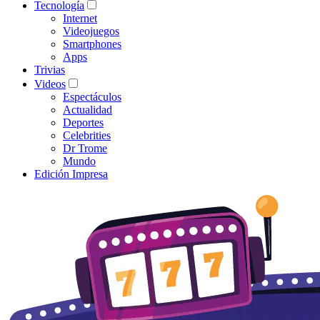
Tecnología
Internet
Videojuegos
Smartphones
Apps
Trivias
Videos
Espectáculos
Actualidad
Deportes
Celebrities
Dr Trome
Mundo
Edición Impresa