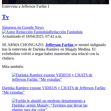
0
Entrevista a Jefferson Farfán 1
seconds
of
Tv
4
minutes,
10
Síguenos en Google News
seconds
Redacción Farándula
Actualizado el 18/04/2025, 07:42 a.m.
SE ARMA CHONGAZO.
Jefferson Farfán
se mostró indignado
tras la entrevista de Darinka Ramírez en Magaly Medina. El
exfutbolista volvió a negar haber mantenido una relació con la
chalaca.
Mira también:
Darinka Ramírez expone VIDEOS y CHATS de Jefferson Farfán:
“Me extrañas”