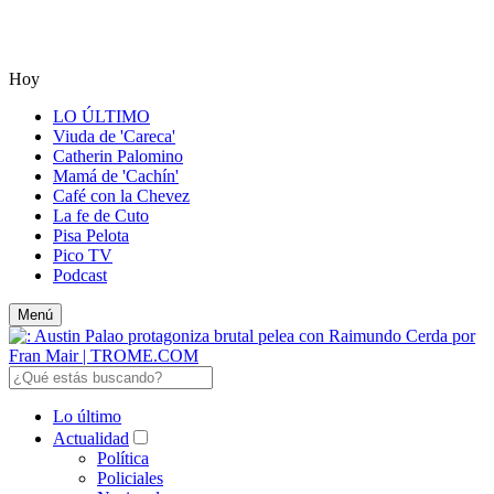
Hoy
LO ÚLTIMO
Viuda de 'Careca'
Catherin Palomino
Mamá de 'Cachín'
Café con la Chevez
La fe de Cuto
Pisa Pelota
Pico TV
Podcast
Menú
Lo último
Actualidad
Política
Policiales