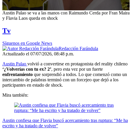
0
Austin Palao se va a las manos con Raimundo Cerda por Fran Maira
seconds
y Flavia Laos queda en shock
of
37
Tv
seconds
Síguenos en Google News
Redacción Farándula
Actualizado el 07/07/2026, 08:48 p.m.
Austin Palao
volvió a convertirse en protagonista del reality chileno
‘¿Volverías con tu ex? 2’
, pero esta vez por un fuerte
enfrentamiento
que sorprendió a todos. Lo que comenzó como un
intercambio de palabras terminó con un forcejeo que dejó a los
participantes en estado de shock.
Mira también:
Austin confiesa que Flavia buscó acercamiento tras ruptura: “Me ha
escrito y ha tratado de volver”