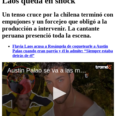
Laos queda en shock
Un tenso cruce por la chilena terminó con
empujones y un forcejeo que obligó a la
producción a intervenir. La cantante
peruana presenció toda la escena.
Flavia Laos acusa a Rosángela de coquetearle a Austin
Palao cuando eran pareja y él lo admite: “Siempre estaba
detrás de él”
Austin Palao se va a las manos con Raimundo Cerda por Fran Maira y Flavia Laos queda en shock