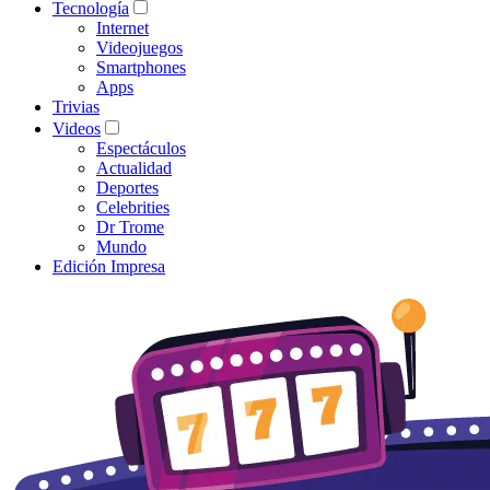
Tecnología
Internet
Videojuegos
Smartphones
Apps
Trivias
Videos
Espectáculos
Actualidad
Deportes
Celebrities
Dr Trome
Mundo
Edición Impresa