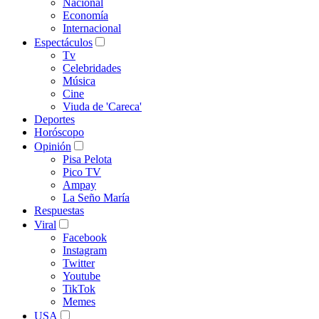
Nacional
Economía
Internacional
Espectáculos
Tv
Celebridades
Música
Cine
Viuda de 'Careca'
Deportes
Horóscopo
Opinión
Pisa Pelota
Pico TV
Ampay
La Seño María
Respuestas
Viral
Facebook
Instagram
Twitter
Youtube
TikTok
Memes
USA