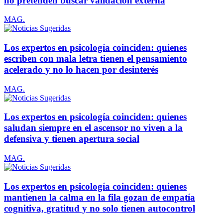
no pretenden buscar validación externa
MAG.
Los expertos en psicología coinciden: quienes
escriben con mala letra tienen el pensamiento
acelerado y no lo hacen por desinterés
MAG.
Los expertos en psicología coinciden: quienes
saludan siempre en el ascensor no viven a la
defensiva y tienen apertura social
MAG.
Los expertos en psicología coinciden: quienes
mantienen la calma en la fila gozan de empatía
cognitiva, gratitud y no solo tienen autocontrol