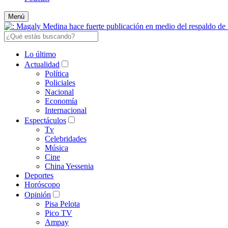
Menú
Lo último
Actualidad
Política
Policiales
Nacional
Economía
Internacional
Espectáculos
Tv
Celebridades
Música
Cine
China Yessenia
Deportes
Horóscopo
Opinión
Pisa Pelota
Pico TV
Ampay