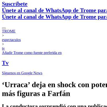
Suscríbete
Únete al canal de WhatsApp de Trome par
Únete al canal de WhatsApp de Trome par
TROME
>
espectaculos
>
tv
Añadir
Trome
como fuente preferida en
Tv
Síguenos en Google News
‘Urraca’ deja en shock con poten
más figuras a Farfán
La conductora sorprendió con una publicaci