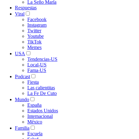
La Seño María
Respuestas
Viral
Facebook
Instagram
Twitter
Youtube
TikTok
Memes
USA
Tendencias-US
Local-US
Fama-US
Podcast
Fiesta
Las calientitas
La Fe De Cuto
Mundo
España
Estados Unidos
Internacional
México
Familia
Escuela