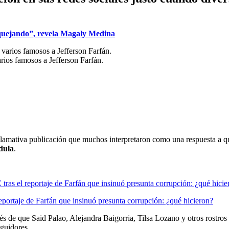
 quejando”, revela Magaly Medina
rios famosos a Jefferson Farfán.
 llamativa publicación que muchos interpretaron como una respuesta a q
dula
.
portaje de Farfán que insinuó presunta corrupción: ¿qué hicieron?
s de que Said Palao, Alejandra Baigorria, Tilsa Lozano y otros rostros
eguidores.