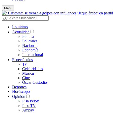
Menú
Lo último
Actualidad
Política
Policiales
Nacional
Economía
Internacional
Espectáculos
Tv
Celebridades
Música
Cine
Óscar Custodio
Deportes
Horóscopo
Opinión
Pisa Pelota
Pico TV
Ampay