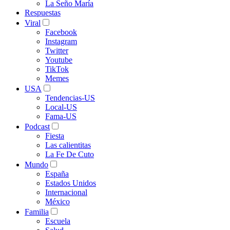
La Seño María
Respuestas
Viral
Facebook
Instagram
Twitter
Youtube
TikTok
Memes
USA
Tendencias-US
Local-US
Fama-US
Podcast
Fiesta
Las calientitas
La Fe De Cuto
Mundo
España
Estados Unidos
Internacional
México
Familia
Escuela