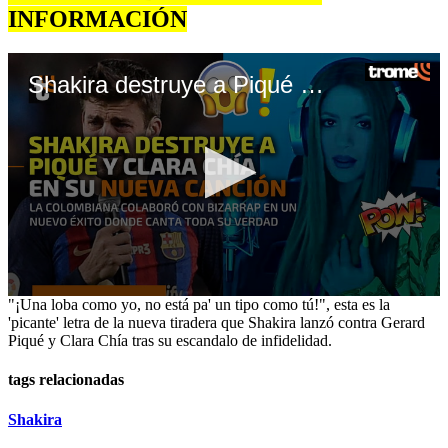
INFORMACIÓN
Shakira destruye a Piqué con nueva canción
0
"¡Una loba como yo, no está pa' un tipo como tú!", esta es la
seconds
'picante' letra de la nueva tiradera que Shakira lanzó contra Gerard
of
Piqué y Clara Chía tras su escandalo de infidelidad.
3
minutes,
tags relacionadas
5
seconds
Shakira