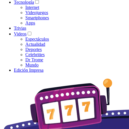
Tecnología
Internet
Videojuegos
Smartphones
Apps
Trivias
Videos
Espectáculos
Actualidad
Deportes
Celebrities
Dr Trome
Mundo
Edición Impresa