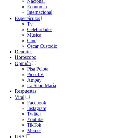
Nacional
Economía
Internacional
Espectáculos
Tv
Celebridades
Música
Cine
Óscar Custodio
Deportes
Horóscopo
Opinión
Pisa Pelota
Pico TV
Ampay
La Seño María
Respuestas
Viral
Facebook
Instagram
Twitter
Youtube
TikTok
Memes
USA