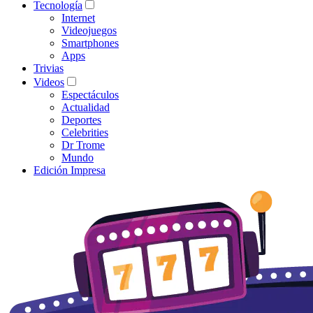
Tecnología
Internet
Videojuegos
Smartphones
Apps
Trivias
Videos
Espectáculos
Actualidad
Deportes
Celebrities
Dr Trome
Mundo
Edición Impresa