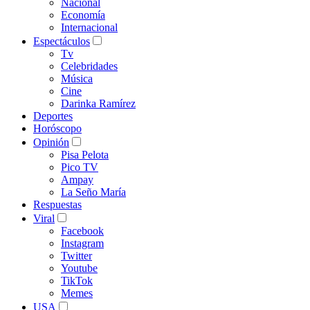
Nacional
Economía
Internacional
Espectáculos
Tv
Celebridades
Música
Cine
Darinka Ramírez
Deportes
Horóscopo
Opinión
Pisa Pelota
Pico TV
Ampay
La Seño María
Respuestas
Viral
Facebook
Instagram
Twitter
Youtube
TikTok
Memes
USA