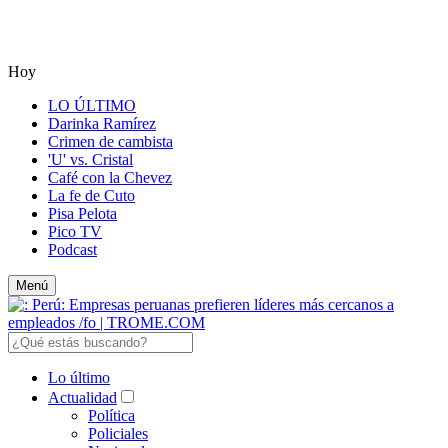
Hoy
LO ÚLTIMO
Darinka Ramírez
Crimen de cambista
'U' vs. Cristal
Café con la Chevez
La fe de Cuto
Pisa Pelota
Pico TV
Podcast
Menú
Lo último
Actualidad
Política
Policiales