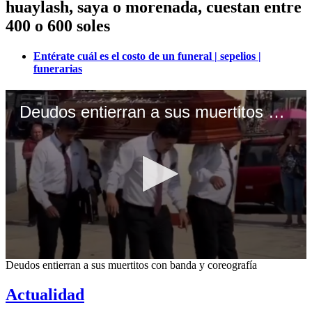
huaylash, saya o morenada, cuestan entre
400 o 600 soles
Entérate cuál es el costo de un funeral | sepelios |
funerarias
Deudos entierran a sus muertitos con banda y coreografía
0
Deudos entierran a sus muertitos con banda y coreografía
seconds
of
Actualidad
40
seconds