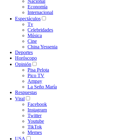
Nacional
Economía
Internacional
Espectáculos
Tv
Celebridades
Música
Cine
China Yessenia
Deportes
Horóscopo
Opinión
Pisa Pelota
Pico TV
Ampay
La Seño María
Respuestas
Viral
Facebook
Instagram
Twitter
Youtube
TikTok
Memes
USA