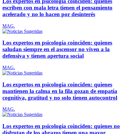
Los expertos en psicología coinciden: quienes
escriben con mala letra tienen el pensamiento
acelerado y no lo hacen por desinterés
MAG.
Los expertos en psicología coinciden: quienes
saludan siempre en el ascensor no viven a la
defensiva y tienen apertura social
MAG.
Los expertos en psicología coinciden: quienes
mantienen la calma en la fila gozan de empatía
cognitiva, gratitud y no solo tienen autocontrol
MAG.
Los expertos en psicología coinciden: quienes no
disfrutan de los abrazos tienen una mayor