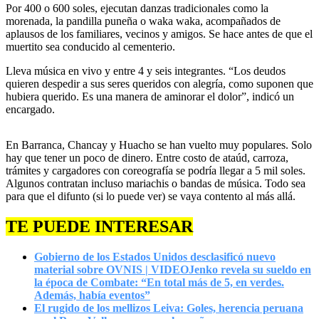
Por 400 o 600 soles, ejecutan danzas tradicionales como la
morenada, la pandilla puneña o waka waka, acompañados de
aplausos de los familiares, vecinos y amigos. Se hace antes de que el
muertito sea conducido al cementerio.
Lleva música en vivo y entre 4 y seis integrantes. “Los deudos
quieren despedir a sus seres queridos con alegría, como suponen que
hubiera querido. Es una manera de aminorar el dolor”, indicó un
encargado.
En Barranca, Chancay y Huacho se han vuelto muy populares. Solo
hay que tener un poco de dinero. Entre costo de ataúd, carroza,
trámites y cargadores con coreografía se podría llegar a 5 mil soles.
Algunos contratan incluso mariachis o bandas de música. Todo sea
para que el difunto (si lo puede ver) se vaya contento al más allá.
TE PUEDE INTERESAR
Gobierno de los Estados Unidos desclasificó nuevo
material sobre OVNIS | VIDEO
Jenko revela su sueldo en
la época de Combate: “En total más de 5, en verdes.
Además, había eventos”
El rugido de los mellizos Leiva: Goles, herencia peruana