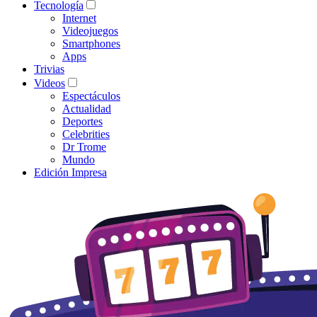
Tecnología
Internet
Videojuegos
Smartphones
Apps
Trivias
Videos
Espectáculos
Actualidad
Deportes
Celebrities
Dr Trome
Mundo
Edición Impresa