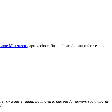
ó ante
Marruecos
,
aprovechó el final del partido para referirse a los
re voy a querer jugar. Lo mío en lo que pueda, siempre voy a apoyar
só.