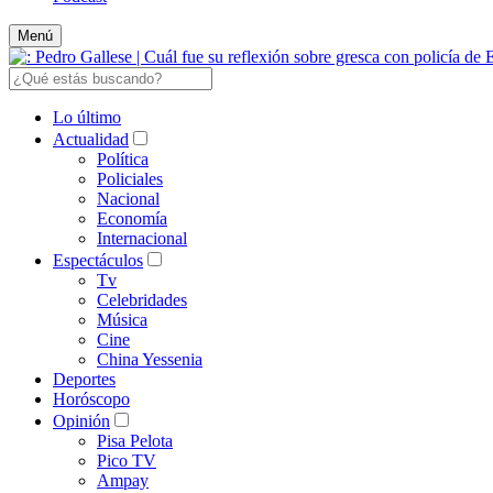
Menú
Lo último
Actualidad
Política
Policiales
Nacional
Economía
Internacional
Espectáculos
Tv
Celebridades
Música
Cine
China Yessenia
Deportes
Horóscopo
Opinión
Pisa Pelota
Pico TV
Ampay