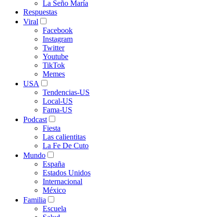
La Seño María
Respuestas
Viral
Facebook
Instagram
Twitter
Youtube
TikTok
Memes
USA
Tendencias-US
Local-US
Fama-US
Podcast
Fiesta
Las calientitas
La Fe De Cuto
Mundo
España
Estados Unidos
Internacional
México
Familia
Escuela