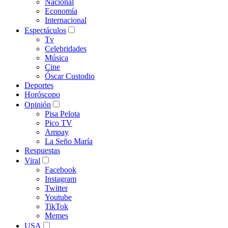
Nacional
Economía
Internacional
Espectáculos
Tv
Celebridades
Música
Cine
Óscar Custodio
Deportes
Horóscopo
Opinión
Pisa Pelota
Pico TV
Ampay
La Seño María
Respuestas
Viral
Facebook
Instagram
Twitter
Youtube
TikTok
Memes
USA