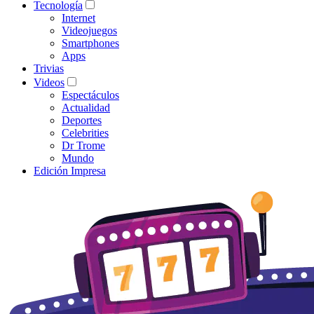
Tecnología
Internet
Videojuegos
Smartphones
Apps
Trivias
Videos
Espectáculos
Actualidad
Deportes
Celebrities
Dr Trome
Mundo
Edición Impresa