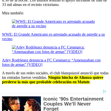
8:30 de la noche. Los íntimos tendrán el apoyo incesante de más de
33 mil almas en el recinto victoriano.
Mira también:
WWE: El Grande Americano es arrestado acusado de agredir a su
vecino
Arley Rodríguez denuncia a FC Cajamarca: “Amenazaban con
fotos de armas” [VIDEO]
A través de sus redes sociales, el club blanquiazul anunció que todas
las entradas fueron vendidas.
Ningún hincha de Alianza quiere
perderse la más que probable celebración en Matute
.