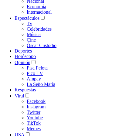
Nacional
Economía
Internacional
Espectáculos
Tv
Celebridades
Música
Cine
Óscar Custodio
Deportes
Horóscopo
Opinión
Pisa Pelota
Pico TV
Ampay
La Seño María
Respuestas
Viral
Facebook
Instagram
Twitter
Youtube
TikTok
Memes
USA