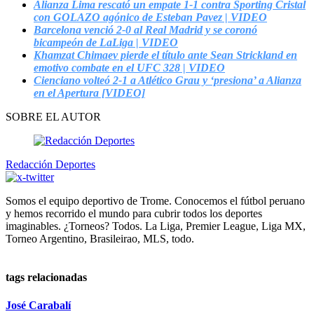
Alianza Lima rescató un empate 1-1 contra Sporting Cristal
con GOLAZO agónico de Esteban Pavez | VIDEO
Barcelona venció 2-0 al Real Madrid y se coronó
bicampeón de LaLiga | VIDEO
Khamzat Chimaev pierde el título ante Sean Strickland en
emotivo combate en el UFC 328 | VIDEO
Cienciano volteó 2-1 a Atlético Grau y ‘presiona’ a Alianza
en el Apertura [VIDEO]
SOBRE EL AUTOR
Redacción Deportes
Somos el equipo deportivo de Trome. Conocemos el fútbol peruano
y hemos recorrido el mundo para cubrir todos los deportes
imaginables. ¿Torneos? Todos. La Liga, Premier League, Liga MX,
Torneo Argentino, Brasileirao, MLS, todo.
tags relacionadas
José Carabalí