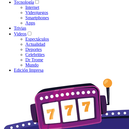
Tecnología
Internet
Videojuegos
Smartphones
Apps
Trivias
Videos
Espectáculos
Actualidad
Deportes
Celebrities
Dr Trome
Mundo
Edición Impresa