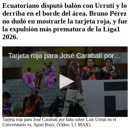
Ecuatoriano disputó balón con Urruti y lo
derriba en el borde del área. Bruno Pérez
no dudó en mostrarle la tarjeta roja, y fue
la expulsión más prematura de la Liga1
2026.
Tarjeta roja para José Carabalí por falta sobre Luis Urruti en el Universitario vs. Sport Boys. (Video: L1 MAX)
0
Tarjeta roja para José Carabalí por falta sobre Luis Urruti en el
seconds
Universitario vs. Sport Boys. (Video: L1 MAX)
of