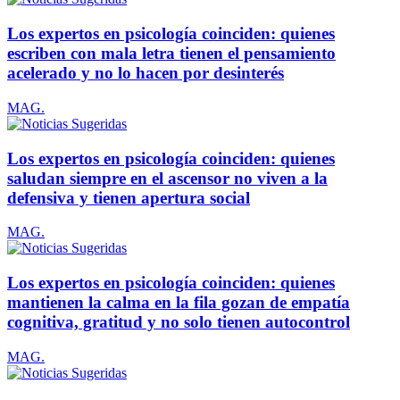
Los expertos en psicología coinciden: quienes
escriben con mala letra tienen el pensamiento
acelerado y no lo hacen por desinterés
MAG.
Los expertos en psicología coinciden: quienes
saludan siempre en el ascensor no viven a la
defensiva y tienen apertura social
MAG.
Los expertos en psicología coinciden: quienes
mantienen la calma en la fila gozan de empatía
cognitiva, gratitud y no solo tienen autocontrol
MAG.