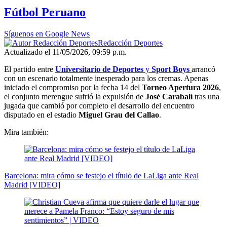
2
Fútbol Peruano
minutes,
34
seconds
Síguenos en Google News
Redacción Deportes
Actualizado el 11/05/2026, 09:59 p.m.
El partido entre
Universitario de Deportes
y
Sport Boys
arrancó
con un escenario totalmente inesperado para los cremas. Apenas
iniciado el compromiso por la fecha 14 del
Torneo Apertura 2026
,
el conjunto merengue sufrió la expulsión de
José Carabalí
tras una
jugada que cambió por completo el desarrollo del encuentro
disputado en el estadio
Miguel Grau del Callao
.
Mira también:
Barcelona: mira cómo se festejo el título de LaLiga ante Real
Madrid [VIDEO]