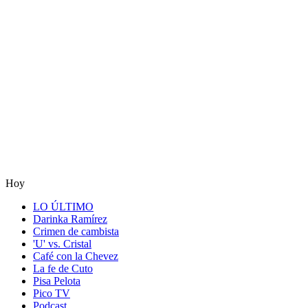
Hoy
LO ÚLTIMO
Darinka Ramírez
Crimen de cambista
'U' vs. Cristal
Café con la Chevez
La fe de Cuto
Pisa Pelota
Pico TV
Podcast