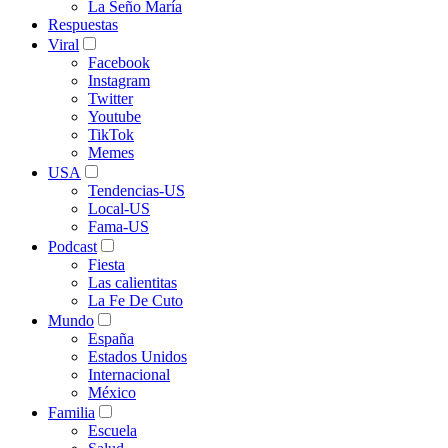
La Seño María
Respuestas
Viral
Facebook
Instagram
Twitter
Youtube
TikTok
Memes
USA
Tendencias-US
Local-US
Fama-US
Podcast
Fiesta
Las calientitas
La Fe De Cuto
Mundo
España
Estados Unidos
Internacional
México
Familia
Escuela