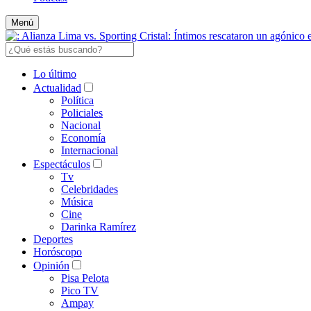
Menú
Lo último
Actualidad
Política
Policiales
Nacional
Economía
Internacional
Espectáculos
Tv
Celebridades
Música
Cine
Darinka Ramírez
Deportes
Horóscopo
Opinión
Pisa Pelota
Pico TV
Ampay