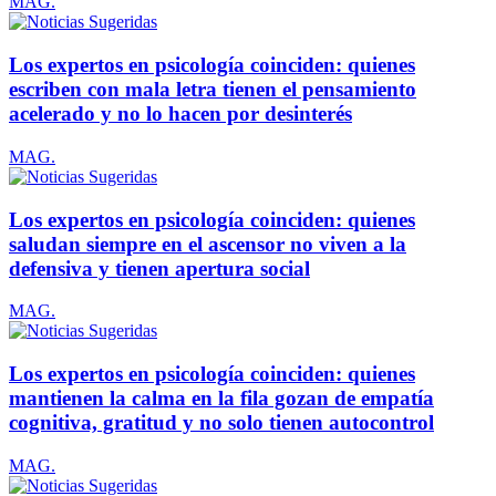
MAG.
Los expertos en psicología coinciden: quienes
escriben con mala letra tienen el pensamiento
acelerado y no lo hacen por desinterés
MAG.
Los expertos en psicología coinciden: quienes
saludan siempre en el ascensor no viven a la
defensiva y tienen apertura social
MAG.
Los expertos en psicología coinciden: quienes
mantienen la calma en la fila gozan de empatía
cognitiva, gratitud y no solo tienen autocontrol
MAG.