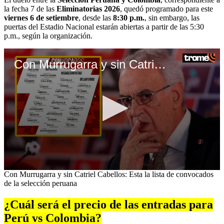
la fecha 7 de las
Eliminatorias 2026
, quedó programado para este
viernes 6 de setiembre
, desde las
8:30 p.m.
, sin embargo, las
puertas del Estadio Nacional estarán abiertas a partir de las 5:30
p.m., según la organización.
Con Murrugarra y sin Catriel Cabellos: Esta la lista de convocados de la selección peruana
0
Con Murrugarra y sin Catriel Cabellos: Esta la lista de convocados
seconds
de la selección peruana
of
4
¿Cuál será el precio de las entradas para
minutes,
23
Perú vs Colombia?
seconds