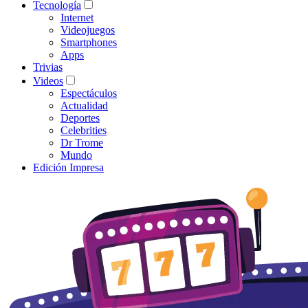
Tecnología
Internet
Videojuegos
Smartphones
Apps
Trivias
Videos
Espectáculos
Actualidad
Deportes
Celebrities
Dr Trome
Mundo
Edición Impresa