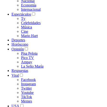
Nacional
Economía
Internacional
Espectáculos
Tv
Celebridades
Música
Cine
Mario Hart
Deportes
Horóscopo
Opinión
Pisa Pelota
Pico TV
Ampay
La Seño María
Respuestas
Viral
Facebook
Instagram
Twitter
Youtube
TikTok
Memes
USA