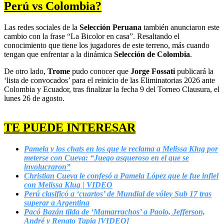
Perú vs Colombia?
Las redes sociales de la
Selección Peruana
también anunciaron este
cambio con la frase “La Bicolor en casa”. Resaltando el
conocimiento que tiene los jugadores de este terreno, más cuando
tengan que enfrentar a la dinámica
Selección de Colombia
.
De otro lado,
Trome
pudo conocer que
Jorge Fossati
publicará la
‘lista de convocados’ para el reinicio de las Eliminatorias 2026 ante
Colombia y Ecuador, tras finalizar la fecha 9 del Torneo Clausura, el
lunes 26 de agosto.
TE PUEDE INTERESAR
Pamela y los chats en los que le reclama a Melissa Klug por
meterse con Cueva: “Juego asqueroso en el que se
involucraron”
Christian Cueva le confesó a Pamela López que le fue infiel
con Melissa Klug | VIDEO
Perú clasificó a ‘cuartos’ de Mundial de vóley Sub 17 tras
superar a Argentina
Pacó Bazán tilda de ‘Mamarrachos’ a Paolo, Jefferson,
André y Renato Tapia [VIDEO]