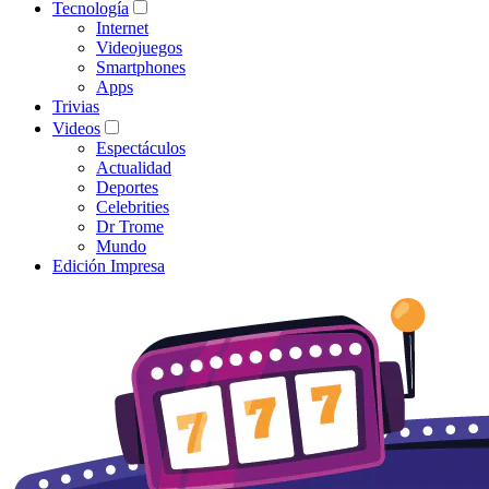
Tecnología
Internet
Videojuegos
Smartphones
Apps
Trivias
Videos
Espectáculos
Actualidad
Deportes
Celebrities
Dr Trome
Mundo
Edición Impresa