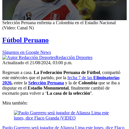
0
Selección Peruana enfrenta a Colombia en el Estadio Nacional
seconds
(Video: Canal N)
of
1
Fútbol Peruano
minute,
26
seconds
Síguenos en Google News
Redacción Deportes
Actualizado el 21/08/2024, 03:00 p.m.
Regresan a casa.
La Federación Peruana de Fútbol
, compartió
este miércoles que el partido, por la
fecha 7 de las
Eliminatorias
2026
,
entre la
Selección Peruana
y la de
Colombia
que se iba a
disputar en el
Estadio Monumental
, finalmente cambió de
escenario para volver a ‘
La casa de la selección’
.
Mira también:
Paolo Guerrero será jugador de Alianza Lima este lunes, dice Flaco