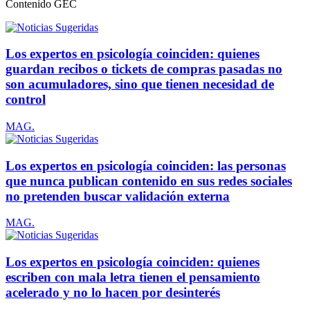
Contenido
GEC
Los expertos en psicología coinciden: quienes
guardan recibos o tickets de compras pasadas no
son acumuladores, sino que tienen necesidad de
control
MAG.
Los expertos en psicología coinciden: las personas
que nunca publican contenido en sus redes sociales
no pretenden buscar validación externa
MAG.
Los expertos en psicología coinciden: quienes
escriben con mala letra tienen el pensamiento
acelerado y no lo hacen por desinterés