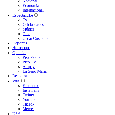
Nacional
Economía
Internacional
Espectáculos
Tv
Celebridades
Música
Cine
Óscar Custodio
Deportes
Horóscopo
Opinión
Pisa Pelota
Pico TV
Ampay
La Seño María
Respuestas
Viral
Facebook
Instagram
Twitter
Youtube
TikTok
Memes
USA