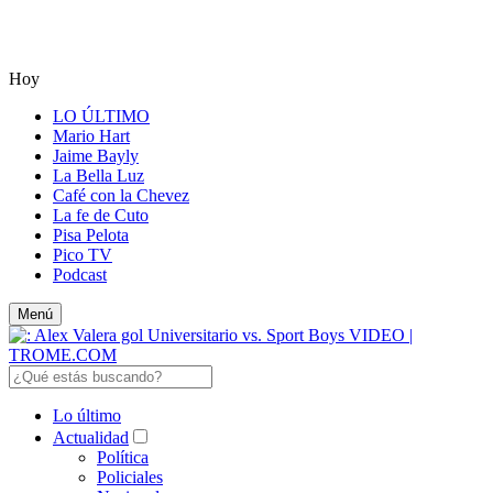
Hoy
LO ÚLTIMO
Mario Hart
Jaime Bayly
La Bella Luz
Café con la Chevez
La fe de Cuto
Pisa Pelota
Pico TV
Podcast
Menú
Lo último
Actualidad
Política
Policiales