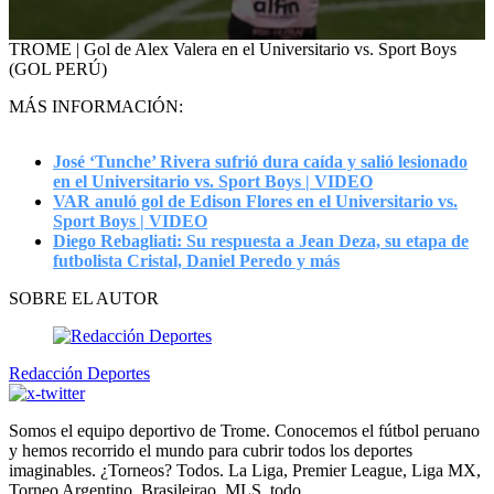
0
TROME | Gol de Alex Valera en el Universitario vs. Sport Boys
seconds
(GOL PERÚ)
of
1
MÁS INFORMACIÓN:
minute,
28
seconds
José ‘Tunche’ Rivera sufrió dura caída y salió lesionado
en el Universitario vs. Sport Boys | VIDEO
VAR anuló gol de Edison Flores en el Universitario vs.
Sport Boys | VIDEO
Diego Rebagliati: Su respuesta a Jean Deza, su etapa de
futbolista Cristal, Daniel Peredo y más
SOBRE EL AUTOR
Redacción Deportes
Somos el equipo deportivo de Trome. Conocemos el fútbol peruano
y hemos recorrido el mundo para cubrir todos los deportes
imaginables. ¿Torneos? Todos. La Liga, Premier League, Liga MX,
Torneo Argentino, Brasileirao, MLS, todo.