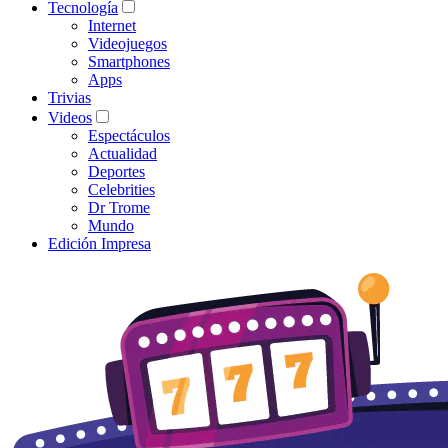
Tecnología
Internet
Videojuegos
Smartphones
Apps
Trivias
Videos
Espectáculos
Actualidad
Deportes
Celebrities
Dr Trome
Mundo
Edición Impresa