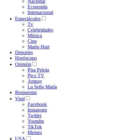
Nacional
Economía
Internacional
Espectáculos
Tv
Celebridades
Música
Cine
Mario Hart
Deportes
Horóscopo
Opinión
Pisa Pelota
Pico TV
Ampay
La Seño María
Respuestas
Viral
Facebook
Instagram
Twitter
Youtube
TikTok
Memes
USA