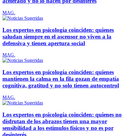
acelerado y no lo hacen por desinterés
MAG.
Los expertos en psicología coinciden: quienes
saludan siempre en el ascensor no viven a la
defensiva y tienen apertura social
MAG.
Los expertos en psicología coinciden: quienes
mantienen la calma en la fila gozan de empatía
cognitiva, gratitud y no solo tienen autocontrol
MAG.
Los expertos en psicología coinciden: quienes no
disfrutan de los abrazos tienen una mayor
sensibilidad a los estímulos físicos y no es por
desinterés