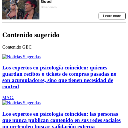
Contenido sugerido
Contenido
GEC
Los expertos en psicología coinciden: quienes
guardan recibos o tickets de compras pasadas no
son acumuladores, sino que tienen necesidad de
control
MAG.
Los expertos en psicología coinciden: las personas
que nunca publican contenido en sus redes sociales
no pretenden buscar validación externa