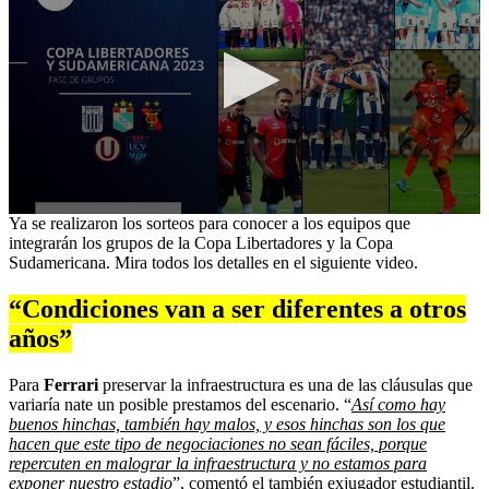
0
Ya se realizaron los sorteos para conocer a los equipos que
seconds
integrarán los grupos de la Copa Libertadores y la Copa
of
Sudamericana. Mira todos los detalles en el siguiente video.
1
minute,
“Condiciones van a ser diferentes a otros
30
seconds
años”
Para
Ferrari
preservar la infraestructura es una de las cláusulas que
variaría nate un posible prestamos del escenario. “
Así como hay
buenos hinchas, también hay malos, y esos hinchas son los que
hacen que este tipo de negociaciones no sean fáciles, porque
repercuten en malograr la infraestructura y no estamos para
exponer nuestro estadio
”, comentó el también exjugador estudiantil.