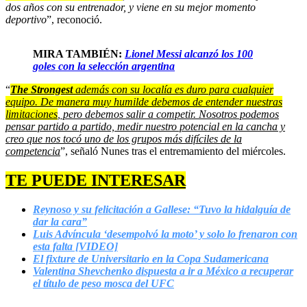
dos años con su entrenador, y viene en su mejor momento
deportivo
”, reconoció.
MIRA TAMBIÉN:
Lionel Messi alcanzó los 100
goles con la selección argentina
“
The Strongest
además con su localía es duro para cualquier
equipo. De manera muy humilde debemos de entender nuestras
limitaciones
, pero debemos salir a competir. Nosotros podemos
pensar partido a partido, medir nuestro potencial en la cancha y
creo que nos tocó uno de los grupos más difíciles de la
competencia
”, señaló Nunes tras el entremamiento del miércoles.
TE PUEDE INTERESAR
Reynoso y su felicitación a Gallese: “Tuvo la hidalguía de
dar la cara”
Luis Advíncula ‘desempolvó la moto’ y solo lo frenaron con
esta falta [VIDEO]
El fixture de Universitario en la Copa Sudamericana
Valentina Shevchenko dispuesta a ir a México a recuperar
el título de peso mosca del UFC