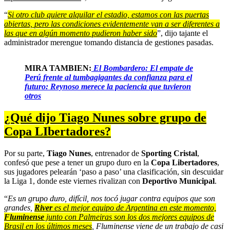
“
Si otro club quiere alquilar el estadio, estamos con las puertas
abiertas, pero las condiciones evidentemente van a ser diferentes a
las que en algún momento pudieron haber sido
”, dijo tajante el
administrador merengue tomando distancia de gestiones pasadas.
MIRA TAMBIEN:
El Bombardero: El empate de
Perú frente al tumbagigantes da confianza para el
futuro: Reynoso merece la paciencia que tuvieron
otros
¿Qué dijo Tiago Nunes sobre grupo de
Copa LIbertadores?
Por su parte,
Tiago Nunes
, entrenador de
Sporting Cristal
,
confesó que pese a tener un grupo duro en la
Copa Libertadores
,
sus jugadores pelearán ‘paso a paso’ una clasificación, sin descuidar
la Liga 1, donde este viernes rivalizan con
Deportivo Municipal
.
“
Es un grupo duro, difícil, nos tocó jugar contra equipos que son
grandes,
River
es el mejor equipo de Argentina en este momento,
Fluminense
junto con Palmeiras son los dos mejores equipos de
Brasil en los últimos meses
, Fluminense viene de un trabajo de casi