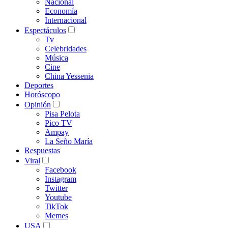
Nacional
Economía
Internacional
Espectáculos
Tv
Celebridades
Música
Cine
China Yessenia
Deportes
Horóscopo
Opinión
Pisa Pelota
Pico TV
Ampay
La Seño María
Respuestas
Viral
Facebook
Instagram
Twitter
Youtube
TikTok
Memes
USA