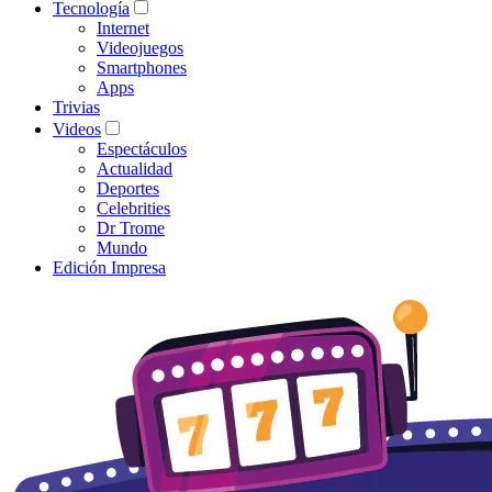
Tecnología
Internet
Videojuegos
Smartphones
Apps
Trivias
Videos
Espectáculos
Actualidad
Deportes
Celebrities
Dr Trome
Mundo
Edición Impresa