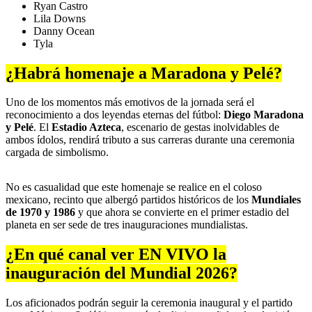
Ryan Castro
Lila Downs
Danny Ocean
Tyla
¿Habrá homenaje a Maradona y Pelé?
Uno de los momentos más emotivos de la jornada será el
reconocimiento a dos leyendas eternas del fútbol:
Diego Maradona
y Pelé
. El
Estadio Azteca
, escenario de gestas inolvidables de
ambos ídolos, rendirá tributo a sus carreras durante una ceremonia
cargada de simbolismo.
No es casualidad que este homenaje se realice en el coloso
mexicano, recinto que albergó partidos históricos de los
Mundiales
de 1970 y 1986
y que ahora se convierte en el primer estadio del
planeta en ser sede de tres inauguraciones mundialistas.
¿En qué canal ver EN VIVO la
inauguración del Mundial 2026?
Los aficionados podrán seguir la ceremonia inaugural y el partido