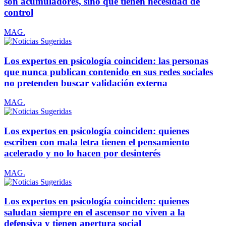
son acumuladores, sino que tienen necesidad de
control
MAG.
Los expertos en psicología coinciden: las personas
que nunca publican contenido en sus redes sociales
no pretenden buscar validación externa
MAG.
Los expertos en psicología coinciden: quienes
escriben con mala letra tienen el pensamiento
acelerado y no lo hacen por desinterés
MAG.
Los expertos en psicología coinciden: quienes
saludan siempre en el ascensor no viven a la
defensiva y tienen apertura social