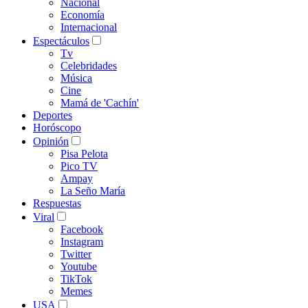
Nacional
Economía
Internacional
Espectáculos
Tv
Celebridades
Música
Cine
Mamá de 'Cachín'
Deportes
Horóscopo
Opinión
Pisa Pelota
Pico TV
Ampay
La Seño María
Respuestas
Viral
Facebook
Instagram
Twitter
Youtube
TikTok
Memes
USA