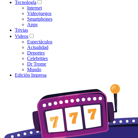
Tecnología
Internet
Videojuegos
Smartphones
Apps
Trivias
Videos
Espectáculos
Actualidad
Deportes
Celebrities
Dr Trome
Mundo
Edición Impresa