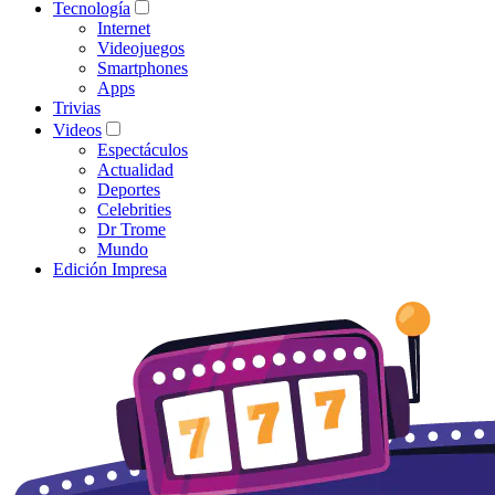
Tecnología
Internet
Videojuegos
Smartphones
Apps
Trivias
Videos
Espectáculos
Actualidad
Deportes
Celebrities
Dr Trome
Mundo
Edición Impresa