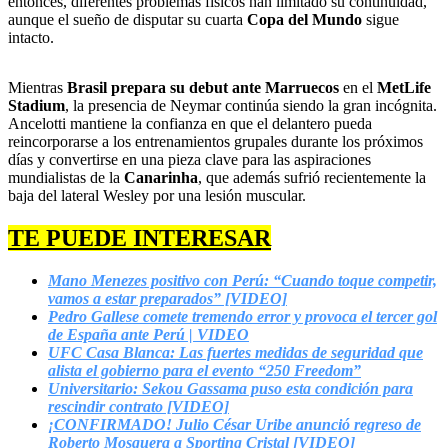
entonces, diferentes problemas físicos han limitado su continuidad,
aunque el sueño de disputar su cuarta
Copa del Mundo
sigue
intacto.
Mientras
Brasil prepara su debut ante Marruecos
en el
MetLife
Stadium
, la presencia de Neymar continúa siendo la gran incógnita.
Ancelotti mantiene la confianza en que el delantero pueda
reincorporarse a los entrenamientos grupales durante los próximos
días y convertirse en una pieza clave para las aspiraciones
mundialistas de la
Canarinha
, que además sufrió recientemente la
baja del lateral Wesley por una lesión muscular.
TE PUEDE INTERESAR
Mano Menezes positivo con Perú: “Cuando toque competir,
vamos a estar preparados” [VIDEO]
Pedro Gallese comete tremendo error y provoca el tercer gol
de España ante Perú | VIDEO
UFC Casa Blanca: Las fuertes medidas de seguridad que
alista el gobierno para el evento “250 Freedom”
Universitario: Sekou Gassama puso esta condición para
rescindir contrato [VIDEO]
¡CONFIRMADO! Julio César Uribe anunció regreso de
Roberto Mosquera a Sporting Cristal [VIDEO]