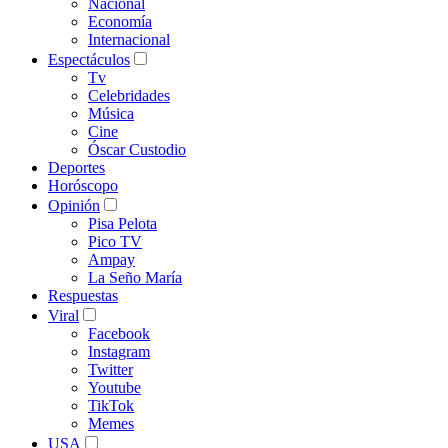
Nacional
Economía
Internacional
Espectáculos
Tv
Celebridades
Música
Cine
Óscar Custodio
Deportes
Horóscopo
Opinión
Pisa Pelota
Pico TV
Ampay
La Seño María
Respuestas
Viral
Facebook
Instagram
Twitter
Youtube
TikTok
Memes
USA