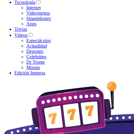
Tecnología
Internet
Videojuegos
Smartphones
Apps
Trivias
Videos
Espectáculos
Actualidad
Deportes
Celebrities
Dr Trome
Mundo
Edición Impresa