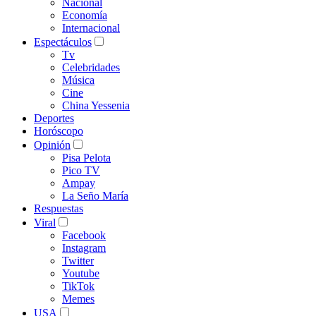
Nacional
Economía
Internacional
Espectáculos
Tv
Celebridades
Música
Cine
China Yessenia
Deportes
Horóscopo
Opinión
Pisa Pelota
Pico TV
Ampay
La Seño María
Respuestas
Viral
Facebook
Instagram
Twitter
Youtube
TikTok
Memes
USA