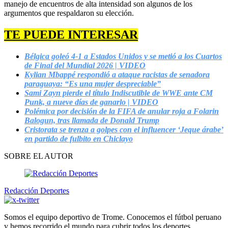
manejo de encuentros de alta intensidad son algunos de los
argumentos que respaldaron su elección.
TE PUEDE INTERESAR
Bélgica goleó 4-1 a Estados Unidos y se metió a los Cuartos
de Final del Mundial 2026 | VIDEO
Kylian Mbappé respondió a ataque racistas de senadora
paraguaya: “Es una mujer despreciable”
Sami Zayn pierde el título Indiscutible de WWE ante CM
Punk, a nueve días de ganarlo | VIDEO
Polémica por decisión de la FIFA de anular roja a Folarin
Balogun, tras llamada de Donald Trump
Cristorata se trenza a golpes con el influencer ‘Jeque árabe’
en partido de fulbito en Chiclayo
SOBRE EL AUTOR
Redacción Deportes
Somos el equipo deportivo de Trome. Conocemos el fútbol peruano
y hemos recorrido el mundo para cubrir todos los deportes