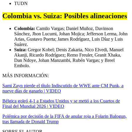
TUDN
Colombia vs. Suiza: Posibles alineaciones
Colombia:
Camilo Vargas; Daniel Muñoz, Davinson
Sánchez, Jhon Lucumi, Johan Mojica; Jefferson Lerma, John
Arias, Gustavo Puerta; James Rodríguez, Luis Díaz y Luis
Suárez.
Suiza:
Gregor Kobel; Denis Zakaria, Nico Elvedi, Manuel
Akanji, Ricardo Rodríguez; Remo Freuler, Granit Xhaka,
Dan Ndoye, Johan Manzambi, Rubén Vargas; y Breel
Embolo.
MÁS INFORMACIÓN:
Sami Zayn pierde el título Indiscutido de WWE ante CM Punk, a
nueve días de ganarlo | VIDEO
Bélgica goleó 4-1 a Estados Unidos y se metió a los Cuartos de
Final del Mundial 2026 | VIDEO
Polémica por decisión de la FIFA de anular roja a Folarin Balogun,
tras llamada de Donald Trump
SOBRE EL AUTOR