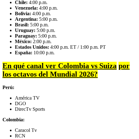
Chile:
4:00 p.m.
Venezuela:
4:00 p.m.
Bolivia:
4:00 p.m.
Argentina:
5:00 p.m.
Brasil:
5:00 p.m.
Uruguay:
5:00 p.m.
Paraguay:
5:00 p.m.
México:
2:00 p.m.
Estados Unidos:
4:00 p.m. ET / 1:00 p.m. PT
España:
10:00 p.m.
En qué canal ver Colombia vs Suiza
por
los octavos del Mundial 2026?
Perú:
América TV
DGO
DirecTv Sports
Colombia:
Caracol Tv
RCN