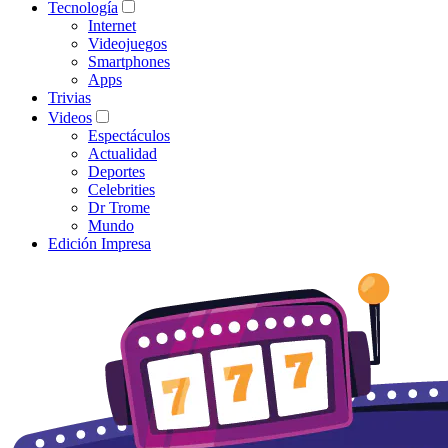
Tecnología
Internet
Videojuegos
Smartphones
Apps
Trivias
Videos
Espectáculos
Actualidad
Deportes
Celebrities
Dr Trome
Mundo
Edición Impresa