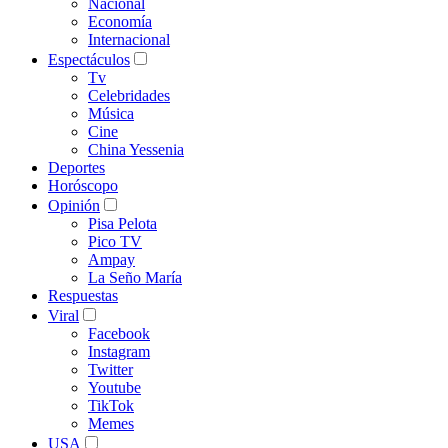
Nacional
Economía
Internacional
Espectáculos
Tv
Celebridades
Música
Cine
China Yessenia
Deportes
Horóscopo
Opinión
Pisa Pelota
Pico TV
Ampay
La Seño María
Respuestas
Viral
Facebook
Instagram
Twitter
Youtube
TikTok
Memes
USA