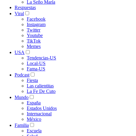
La Seño María
Respuestas
Viral
Facebook
Instagram
Twitter
Youtube
TikTok
Memes
USA
Tendencias-US
Local-US
Fama-US
Podcast
Fiesta
Las calientitas
La Fe De Cuto
Mundo
España
Estados Unidos
Internacional
México
Familia
Escuela