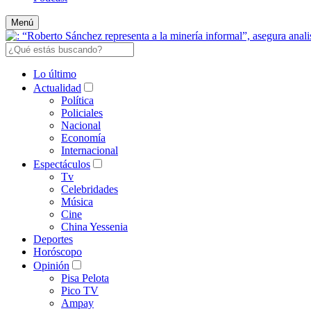
Menú
Lo último
Actualidad
Política
Policiales
Nacional
Economía
Internacional
Espectáculos
Tv
Celebridades
Música
Cine
China Yessenia
Deportes
Horóscopo
Opinión
Pisa Pelota
Pico TV
Ampay