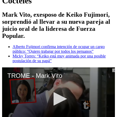
Cócteles
Mark Vito, exesposo de Keiko Fujimori,
sorprendió al llevar a su nueva pareja al
juicio oral de la lideresa de Fuerza
Popular.
Alberto Fujimori confirma intención de ocupar un cargo
público: “Quiero trabajar por todos los peruanos”
Micky Torres: “Keiko está muy animada por una posible
postulación de su papá”
TROME - Mark Vito