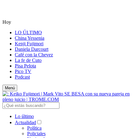
Hoy
LO ÚLTIMO
China Yessenia
Kenji Fujimori
Daniela Darcourt
Café con la Chevez
La fe de Cuto
Pisa Pelota
Pico TV
Podcast
Menú
Lo último
Actualidad
Política
Policiales