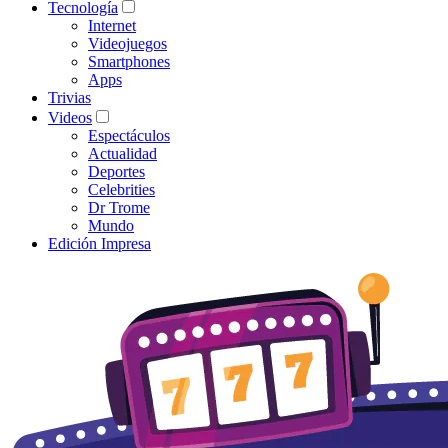
Tecnología
Internet
Videojuegos
Smartphones
Apps
Trivias
Videos
Espectáculos
Actualidad
Deportes
Celebrities
Dr Trome
Mundo
Edición Impresa