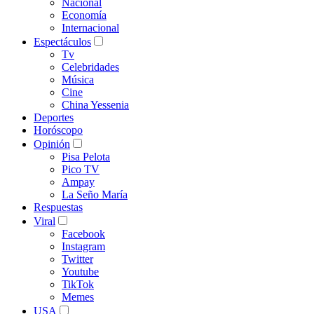
Nacional
Economía
Internacional
Espectáculos
Tv
Celebridades
Música
Cine
China Yessenia
Deportes
Horóscopo
Opinión
Pisa Pelota
Pico TV
Ampay
La Seño María
Respuestas
Viral
Facebook
Instagram
Twitter
Youtube
TikTok
Memes
USA