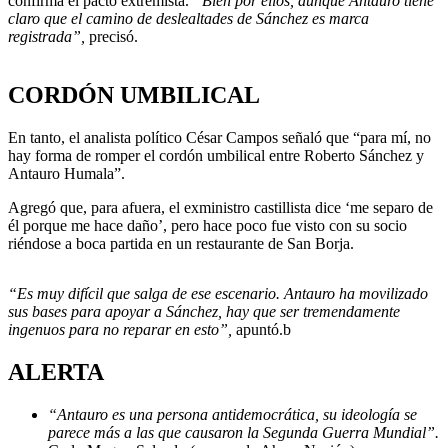
confirma el pacto extremista.
“Bien por ellos, aunque Antauro tiene
claro que el camino de deslealtades de Sánchez es marca
registrada”,
precisó.
CORDÓN UMBILICAL
En tanto, el analista político César Campos señaló que “para mí, no
hay forma de romper el cordón umbilical entre Roberto Sánchez y
Antauro Humala”.
Agregó que, para afuera, el exministro castillista dice ‘me separo de
él porque me hace daño’, pero hace poco fue visto con su socio
riéndose a boca partida en un restaurante de San Borja.
“Es muy difícil que salga de ese escenario. Antauro ha movilizado
sus bases para apoyar a Sánchez, hay que ser tremendamente
ingenuos para no reparar en esto”,
apuntó.b
ALERTA
“Antauro es una persona antidemocrática, su ideología se
parece más a las que causaron la Segunda Guerra Mundial”.