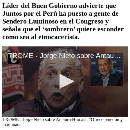
Líder del Buen Gobierno advierte que
Juntos por el Perú ha puesto a gente de
Sendero Luminoso en el Congreso y
señala que el ‘sombrero’ quiere esconder
como sea al etnocacerista.
TROME - Jorge Nieto sobre Antauro Humala: “Ofrece paredón y marihuana”
0
TROME - Jorge Nieto sobre Antauro Humala: “Ofrece paredón y
seconds
marihuana”
of