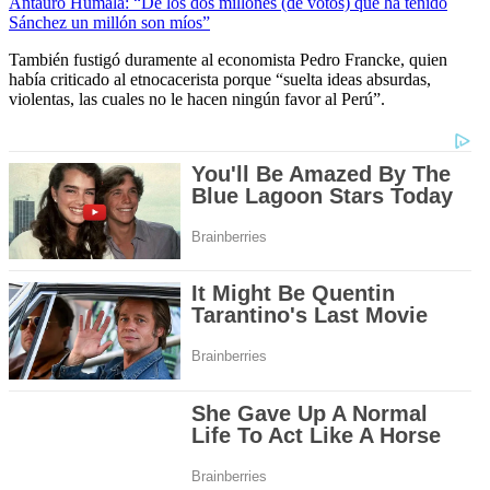
Antauro Humala: “De los dos millones (de votos) que ha tenido
Sánchez un millón son míos”
También fustigó duramente al economista Pedro Francke, quien
había criticado al etnocacerista porque “suelta ideas absurdas,
violentas, las cuales no le hacen ningún favor al Perú”.