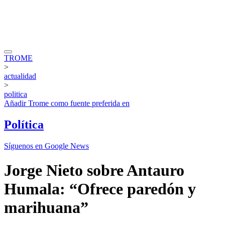
TROME
>
actualidad
>
politica
Añadir
Trome
como fuente preferida en
Política
Síguenos en Google News
Jorge Nieto sobre Antauro
Humala: “Ofrece paredón y
marihuana”