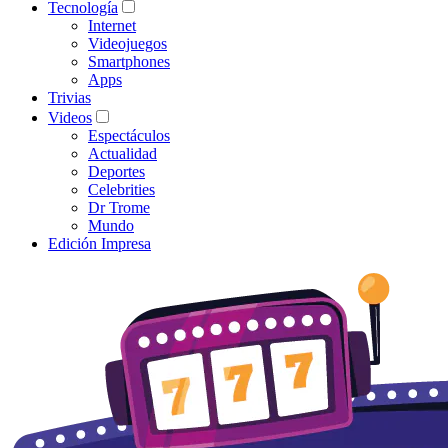
Tecnología
Internet
Videojuegos
Smartphones
Apps
Trivias
Videos
Espectáculos
Actualidad
Deportes
Celebrities
Dr Trome
Mundo
Edición Impresa