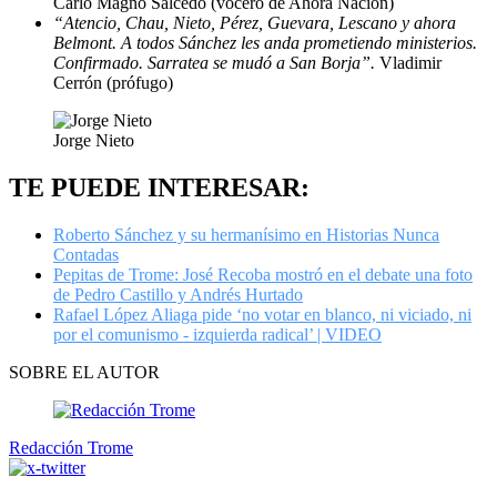
Carlo Magno Salcedo (vocero de Ahora Nación)
“Atencio, Chau, Nieto, Pérez, Guevara, Lescano y ahora
Belmont. A todos Sánchez les anda prometiendo ministerios.
Confirmado. Sarratea se mudó a San Borja”.
Vladimir
Cerrón (prófugo)
Jorge Nieto
TE PUEDE INTERESAR:
Roberto Sánchez y su hermanísimo en Historias Nunca
Contadas
Pepitas de Trome: José Recoba mostró en el debate una foto
de Pedro Castillo y Andrés Hurtado
Rafael López Aliaga pide ‘no votar en blanco, ni viciado, ni
por el comunismo - izquierda radical’ | VIDEO
SOBRE EL AUTOR
Redacción Trome