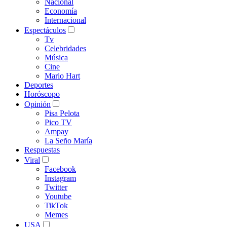
Nacional
Economía
Internacional
Espectáculos
Tv
Celebridades
Música
Cine
Mario Hart
Deportes
Horóscopo
Opinión
Pisa Pelota
Pico TV
Ampay
La Seño María
Respuestas
Viral
Facebook
Instagram
Twitter
Youtube
TikTok
Memes
USA