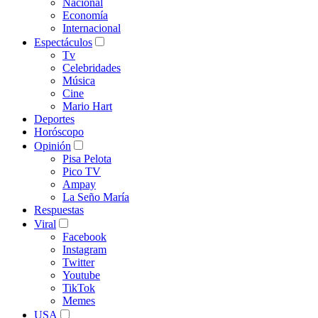
Nacional
Economía
Internacional
Espectáculos
Tv
Celebridades
Música
Cine
Mario Hart
Deportes
Horóscopo
Opinión
Pisa Pelota
Pico TV
Ampay
La Seño María
Respuestas
Viral
Facebook
Instagram
Twitter
Youtube
TikTok
Memes
USA