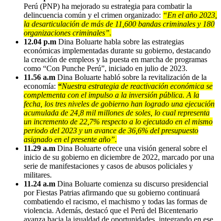
Perú (PNP) ha mejorado su estrategia para combatir la
delincuencia común y el crimen organizado:
“En el año 2023,
la desarticulación de más de 11,600 bandas criminales y 180
organizaciones criminales”.
12.04 p.m
Dina Boluarte habla sobre las estrategias
económicas implementadas durante su gobierno, destacando
la creación de empleos y la puesta en marcha de programas
como “Con Punche Perú”, iniciado en julio de 2023.
11.56 a.m
Dina Boluarte habló sobre la revitalización de la
economía:
“
Nuestra estrategia de reactivación económica se
complementa con el impulso a la inversión pública. A la
fecha, los tres niveles de gobierno han logrado una ejecución
acumulada de 24,8 mil millones de soles, lo cual representa
un incremento de 22,7% respecto a lo ejecutado en el mismo
periodo del 2023 y un avance de 36,6% del presupuesto
asignado en el presente año”.
11.29 a.m
Dina Boluarte ofrece una visión general sobre el
inicio de su gobierno en diciembre de 2022, marcado por una
serie de manifestaciones y casos de abusos policiales y
militares.
11.24 a.m
Dina Boluarte comienza su discurso presidencial
por Fiestas Patrias afirmando que su gobierno continuará
combatiendo el racismo, el machismo y todas las formas de
violencia. Además, destacó que el Perú del Bicentenario
avanza hacia la igualdad de oportunidades, integrando en ese