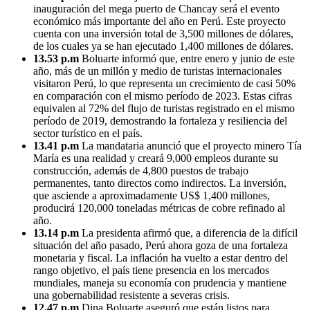
inauguración del mega puerto de Chancay será el evento
económico más importante del año en Perú. Este proyecto
cuenta con una inversión total de 3,500 millones de dólares,
de los cuales ya se han ejecutado 1,400 millones de dólares.
13.53 p.m
Boluarte informó que, entre enero y junio de este
año, más de un millón y medio de turistas internacionales
visitaron Perú, lo que representa un crecimiento de casi 50%
en comparación con el mismo período de 2023. Estas cifras
equivalen al 72% del flujo de turistas registrado en el mismo
período de 2019, demostrando la fortaleza y resiliencia del
sector turístico en el país.
13.41 p.m
La mandataria anunció que el proyecto minero Tía
María es una realidad y creará 9,000 empleos durante su
construcción, además de 4,800 puestos de trabajo
permanentes, tanto directos como indirectos. La inversión,
que asciende a aproximadamente US$ 1,400 millones,
producirá 120,000 toneladas métricas de cobre refinado al
año.
13.14 p.m
La presidenta afirmó que, a diferencia de la difícil
situación del año pasado, Perú ahora goza de una fortaleza
monetaria y fiscal. La inflación ha vuelto a estar dentro del
rango objetivo, el país tiene presencia en los mercados
mundiales, maneja su economía con prudencia y mantiene
una gobernabilidad resistente a severas crisis.
12.47 p.m
Dina Boluarte aseguró que están listos para