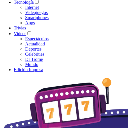
Tecnología
Internet
Videojuegos
Smartphones
Apps
Trivias
Videos
Espectáculos
Actualidad
Deportes
Celebrities
Dr Trome
Mundo
Edición Impresa