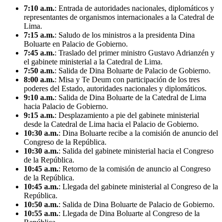
7:10 a.m.
: Entrada de autoridades nacionales, diplomáticos y
representantes de organismos internacionales a la Catedral de
Lima.
7:15 a.m.
: Saludo de los ministros a la presidenta Dina
Boluarte en Palacio de Gobierno.
7:45 a.m.
: Traslado del primer ministro Gustavo Adrianzén y
el gabinete ministerial a la Catedral de Lima.
7:50 a.m.
: Salida de Dina Boluarte de Palacio de Gobierno.
8:00 a.m.
: Misa y Te Deum con participación de los tres
poderes del Estado, autoridades nacionales y diplomáticos.
9:10 a.m.
: Salida de Dina Boluarte de la Catedral de Lima
hacia Palacio de Gobierno.
9:15 a.m.
: Desplazamiento a pie del gabinete ministerial
desde la Catedral de Lima hacia el Palacio de Gobierno.
10:30 a.m.
: Dina Boluarte recibe a la comisión de anuncio del
Congreso de la República.
10:30 a.m.
: Salida del gabinete ministerial hacia el Congreso
de la República.
10:45 a.m.
: Retorno de la comisión de anuncio al Congreso
de la República.
10:45 a.m.
: Llegada del gabinete ministerial al Congreso de la
República.
10:50 a.m.
: Salida de Dina Boluarte de Palacio de Gobierno.
10:55 a.m.
: Llegada de Dina Boluarte al Congreso de la