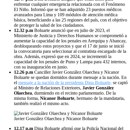
enfrentar cualquier emergencia relacionada con el Fenómeno
El Niño. Informó que se han adquirido 23 puestos médicos
avanzados para Lima y 109 módulos de atención médica
básica, beneficiando a las 25 regiones del país, con el objetivo
de proteger la salud de los ciudadanos.
12.32 p.m
Boluarte anunció que en julio de 2023, el
Ministerio de Justicia y Derechos Humanos se comprometió a
aumentar la capacidad de los penales en Arequipa y Abancay,
desbloqueando estos proyectos y que el 17 de junio se inició
la convocatoria para seleccionar al contratista encargado de la
obra. Además, expresó que en 2024, se incrementó la
capacidad de los penales de Puno y Lampa para 432 internos,
con su inauguración en junio.
12.26 p.m
Canciller Javier González Olaechea y Nicanor
Boluarte se quedan dormidos durante mensaje a la nación. En
el
mensaje a la nación de la presidenta Dina Boluarte,
se captó
al Ministro de Relaciones Exteriores,
Javier González
Olaechea
, durmiendo en el recinto parlamentario. De la
misma forma,
Nicanor Boluarte
, hermano de la mandataria,
también realizó el mismo acto.
Javier González Olaechea y Nicanor Boluarte
12.17 p.m
Dina Boluarte afirmó que la Policía Nacional del