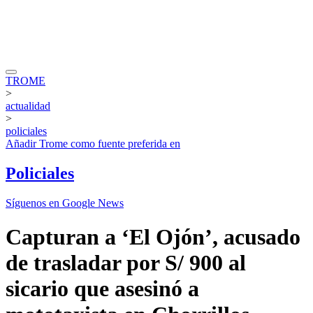
TROME
>
actualidad
>
policiales
Añadir
Trome
como fuente preferida en
Policiales
Síguenos en Google News
Capturan a ‘El Ojón’, acusado
de trasladar por S/ 900 al
sicario que asesinó a