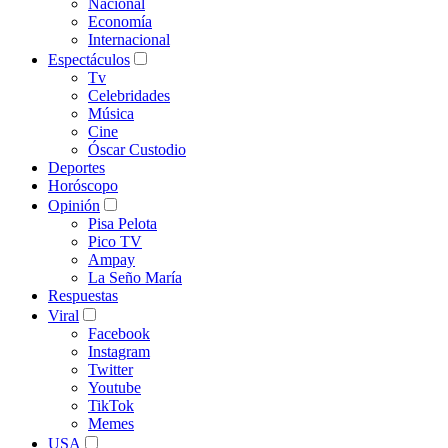
Nacional
Economía
Internacional
Espectáculos
Tv
Celebridades
Música
Cine
Óscar Custodio
Deportes
Horóscopo
Opinión
Pisa Pelota
Pico TV
Ampay
La Seño María
Respuestas
Viral
Facebook
Instagram
Twitter
Youtube
TikTok
Memes
USA