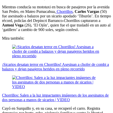
Mientras conducía su mototaxi en busca de pasajeros por la avenida
San Pedro, en Mateo Pumacahua,
Chorrillos
,
Carlos Vargas
(50)
fue asesinado a balazos por un sicario apodado ‘Tiburón’. En tiempo
récord, policías del Depincri Barranco-Chorrillos capturaron a
Antoni Vega
(26), ‘El Ojón’, quien fue el que trasladó en un auto al
‘gatillero’ a cambio de 900 soles, según confesó.
Mira también:
¡Sicarios desatan terror en Chorrillos! Asesinan a chofer de combi a
balazos y dejan pasajeros heridos en pleno recorrido
Chorrillos: Salen a la luz impactantes imágenes de los asesinatos de
dos personas a manos de sicarios | VIDEO
Cayó en Surquillo y, en su casa, se recuperó el carro. Registra
denuncias por hurto, robo, violencia familiar y contra la libertad