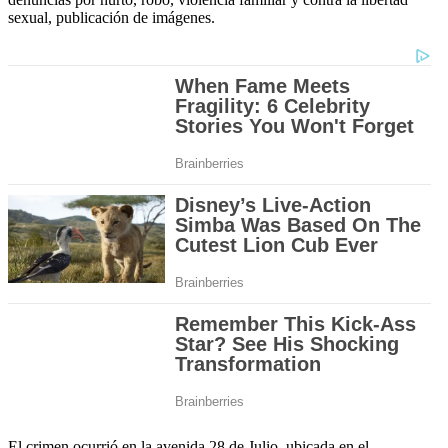
sexual, publicación de imágenes.
El crimen ocurrió en la avenida 28 de Julio, ubicada en el