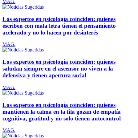
MAG.
Los expertos en psicología coinciden: quienes
escriben con mala letra tienen el pensamiento
acelerado y no lo hacen por desinterés
MAG.
Los expertos en psicología coinciden: quienes
saludan siempre en el ascensor no viven a la
defensiva y tienen apertura social
MAG.
Los expertos en psicología coinciden: quienes
mantienen la calma en la fila gozan de empatía
cognitiva, gratitud y no solo tienen autocontrol
MAG.