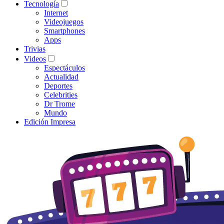
Tecnología
Internet
Videojuegos
Smartphones
Apps
Trivias
Videos
Espectáculos
Actualidad
Deportes
Celebrities
Dr Trome
Mundo
Edición Impresa