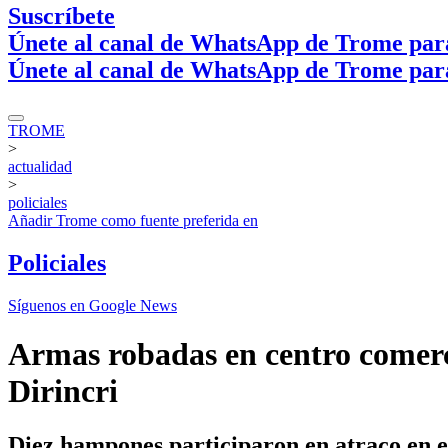
Suscríbete
Únete al canal de WhatsApp de Trome par
Únete al canal de WhatsApp de Trome par
TROME
>
actualidad
>
policiales
Añadir
Trome
como fuente preferida en
Policiales
Síguenos en Google News
Armas robadas en centro comerc
Dirincri
Diez hampones participaron en atraco en el 