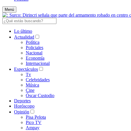
Menú
Lo último
Actualidad
Política
Policiales
Nacional
Economía
Internacional
Espectáculos
Tv
Celebridades
Música
Cine
Óscar Custodio
Deportes
Horóscopo
Opinión
Pisa Pelota
Pico TV
Ampay