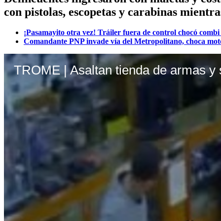
con pistolas, escopetas y carabinas mient
¡Pasamayito otra vez! Tráiler fuera de control chocó combi
Comandante PNP invade vía del Metropolitano, choca moto d