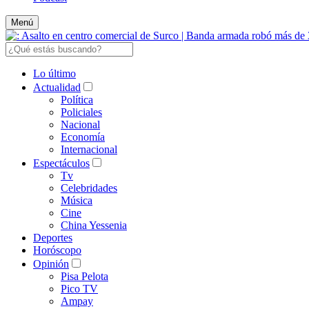
Menú
Lo último
Actualidad
Política
Policiales
Nacional
Economía
Internacional
Espectáculos
Tv
Celebridades
Música
Cine
China Yessenia
Deportes
Horóscopo
Opinión
Pisa Pelota
Pico TV
Ampay