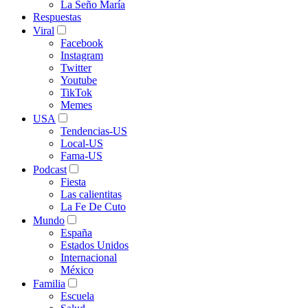
La Seño María
Respuestas
Viral
Facebook
Instagram
Twitter
Youtube
TikTok
Memes
USA
Tendencias-US
Local-US
Fama-US
Podcast
Fiesta
Las calientitas
La Fe De Cuto
Mundo
España
Estados Unidos
Internacional
México
Familia
Escuela