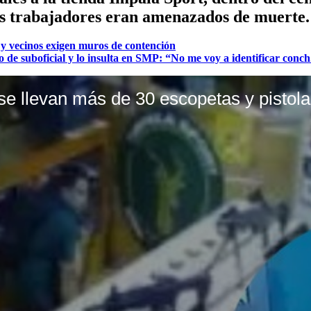
ras trabajadores eran amenazados de muerte.
 y vecinos exigen muros de contención
e suboficial y lo insulta en SMP: “No me voy a identificar conch.