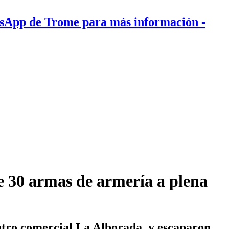
tsApp de Trome para más información
-
e 30 armas de armería a plena
entro comercial La Alborada, y escaparon