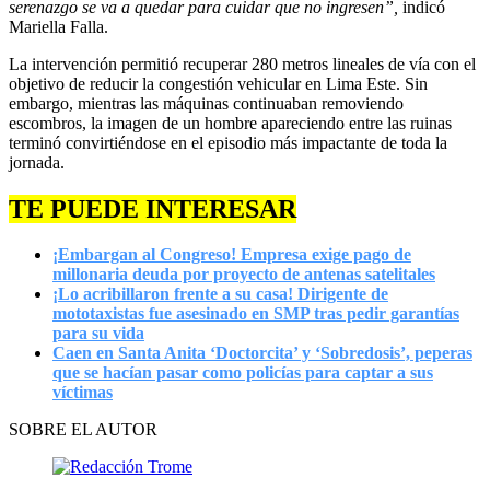
serenazgo se va a quedar para cuidar que no ingresen”,
indicó
Mariella Falla.
La intervención permitió recuperar 280 metros lineales de vía con el
objetivo de reducir la congestión vehicular en Lima Este. Sin
embargo, mientras las máquinas continuaban removiendo
escombros, la imagen de un hombre apareciendo entre las ruinas
terminó convirtiéndose en el episodio más impactante de toda la
jornada.
TE PUEDE INTERESAR
¡Embargan al Congreso! Empresa exige pago de
millonaria deuda por proyecto de antenas satelitales
¡Lo acribillaron frente a su casa! Dirigente de
mototaxistas fue asesinado en SMP tras pedir garantías
para su vida
Caen en Santa Anita ‘Doctorcita’ y ‘Sobredosis’, peperas
que se hacían pasar como policías para captar a sus
víctimas
SOBRE EL AUTOR