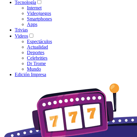
Tecnología
Internet
Videojuegos
Smartphones
Apps
Trivias
Videos
Espectáculos
Actualidad
Deportes
Celebrities
Dr Trome
Mundo
Edición Impresa