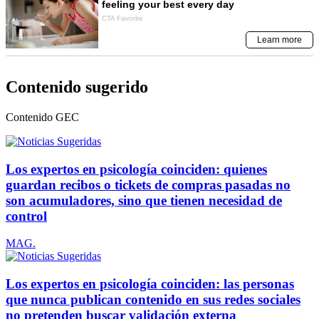
Contenido sugerido
Contenido
GEC
Los expertos en psicología coinciden: quienes
guardan recibos o tickets de compras pasadas no
son acumuladores, sino que tienen necesidad de
control
MAG.
Los expertos en psicología coinciden: las personas
que nunca publican contenido en sus redes sociales
no pretenden buscar validación externa