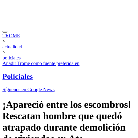
TROME
>
actualidad
>
policiales
Añadir
Trome
como fuente preferida en
Policiales
Síguenos en Google News
¡Apareció entre los escombros!
Rescatan hombre que quedó
atrapado durante demolición