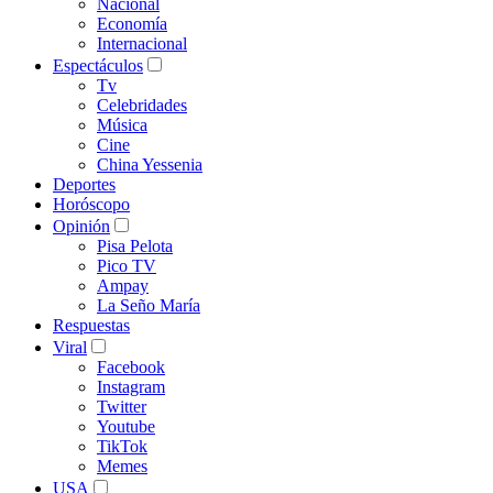
Nacional
Economía
Internacional
Espectáculos
Tv
Celebridades
Música
Cine
China Yessenia
Deportes
Horóscopo
Opinión
Pisa Pelota
Pico TV
Ampay
La Seño María
Respuestas
Viral
Facebook
Instagram
Twitter
Youtube
TikTok
Memes
USA