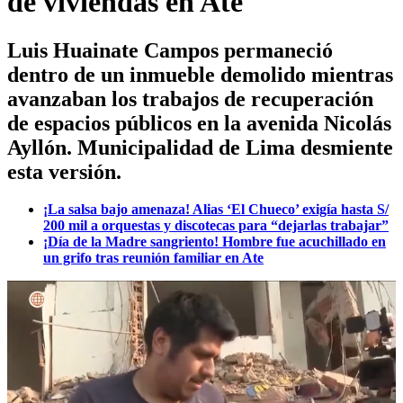
de viviendas en Ate
Luis Huainate Campos permaneció
dentro de un inmueble demolido mientras
avanzaban los trabajos de recuperación
de espacios públicos en la avenida Nicolás
Ayllón. Municipalidad de Lima desmiente
esta versión.
¡La salsa bajo amenaza! Alias ‘El Chueco’ exigía hasta S/
200 mil a orquestas y discotecas para “dejarlas trabajar”
¡Día de la Madre sangriento! Hombre fue acuchillado en
un grifo tras reunión familiar en Ate