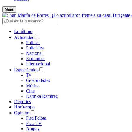
Menú
Lo último
Actualidad
Política
Policiales
Nacional
Economía
Internacional
Espectáculos
Tv
Celebridades
Música
Cine
Darinka Ramírez
Deportes
Horóscopo
Opinión
Pisa Pelota
Pico TV
Ampay