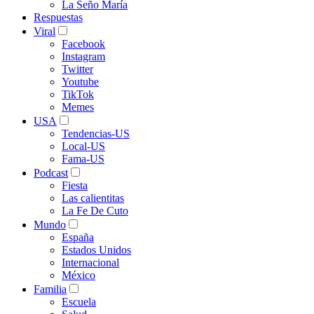
La Seño María
Respuestas
Viral
Facebook
Instagram
Twitter
Youtube
TikTok
Memes
USA
Tendencias-US
Local-US
Fama-US
Podcast
Fiesta
Las calientitas
La Fe De Cuto
Mundo
España
Estados Unidos
Internacional
México
Familia
Escuela