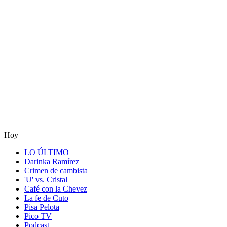
Hoy
LO ÚLTIMO
Darinka Ramírez
Crimen de cambista
'U' vs. Cristal
Café con la Chevez
La fe de Cuto
Pisa Pelota
Pico TV
Podcast