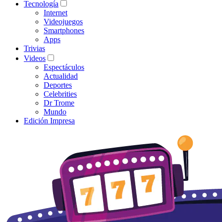
Tecnología
Internet
Videojuegos
Smartphones
Apps
Trivias
Videos
Espectáculos
Actualidad
Deportes
Celebrities
Dr Trome
Mundo
Edición Impresa