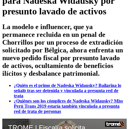
para Nadeska Widausky por
presunto lavado de activos
La modelo e influencer, que ya
permanece recluida en un penal de
Chorrillos por un proceso de extradición
solicitado por Bélgica, ahora enfrenta un
nuevo pedido fiscal por presunto lavado
de activos, ocultamiento de beneficios
ilícitos y desbalance patrimonial.
¿Quién es el primo de Nadeska Widausky? Bailarina lo
señaló tras ser detenida y vinculada a presunta red de
trata
¿Quiénes son los cómplices de Nadeska Widausky? Miss
Perú Trans 2019 estaría también vinculada a presunta
red de trata de personas
TROME | Fiscalía solicita prisión preventiva para Nadeska Widausky por lavado de activos. Video: Panamericana