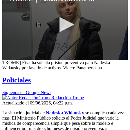
0
TROME | Fiscalía solicita prisión preventiva para Nadeska
seconds
Widausky por lavado de activos. Video: Panamericana
of
46
Policiales
seconds
Síguenos en Google News
Redacción Trome
Actualizado el 09/06/2026, 04:22 p.m.
La situación judicial de
Nadeska Widausky
se complica cada vez
más. El Ministerio Público solicitó al Poder Judicial que varíe la
medida de comparecencia simple que pesa sobre la modelo e
influencer por una de ocho meses de prisión preventiva, al