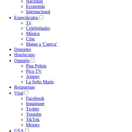
Nacional
Economía
Internacional
Espectáculos
Tv
Celebridades
Música
Cine
Matan a 'Careca'
Deportes
Horóscopo
Opinión
Pisa Pelota
Pico TV
Ampay
La Seño María
Respuestas
Viral
Facebook
Instagram
Twitter
Youtube
TikTok
Memes
USA