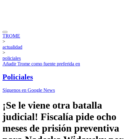
TROME
>
actualidad
>
policiales
Añadir
Trome
como fuente preferida en
Policiales
Síguenos en Google News
¡Se le viene otra batalla
judicial! Fiscalía pide ocho
meses de prisión preventiva