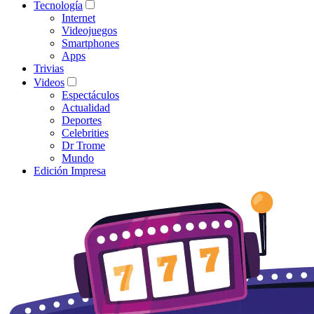
Tecnología
Internet
Videojuegos
Smartphones
Apps
Trivias
Videos
Espectáculos
Actualidad
Deportes
Celebrities
Dr Trome
Mundo
Edición Impresa