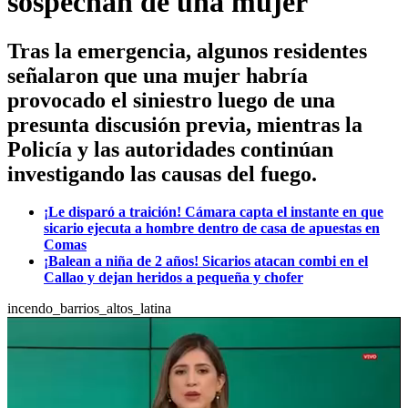
sospechan de una mujer
Tras la emergencia, algunos residentes
señalaron que una mujer habría
provocado el siniestro luego de una
presunta discusión previa, mientras la
Policía y las autoridades continúan
investigando las causas del fuego.
¡Le disparó a traición! Cámara capta el instante en que
sicario ejecuta a hombre dentro de casa de apuestas en
Comas
¡Balean a niña de 2 años! Sicarios atacan combi en el
Callao y dejan heridos a pequeña y chofer
incendo_barrios_altos_latina