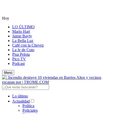
Hoy
LO ÚLTIMO
Mario Hart
Jaime Bayly
La Bella Luz
Café con la Chevez
La fe de Cuto
Pisa Pelota
Pico TV
Podcast
Menú
Lo último
Actualidad
Política
Policiales