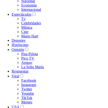
Nacional
Economía
Internacional
Espectáculos
Tv
Celebridades
Música
Cine
Mario Hart
Deportes
Horóscopo
Opinión
Pisa Pelota
Pico TV
Ampay
La Seño María
Respuestas
Viral
Facebook
Instagram
Twitter
Youtube
TikTok
Memes
USA