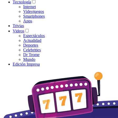
Tecnología
Internet
Videojuegos
Smartphones
Apps
Trivias
Videos
Espectáculos
Actualidad
Deportes
Celebrities
Dr Trome
Mundo
Edición Impresa