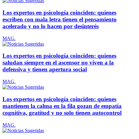
Los expertos en psicología coinciden: quienes
escriben con mala letra tienen el pensamiento
acelerado y no lo hacen por desinterés
MAG.
Los expertos en psicología coinciden: quienes
saludan siempre en el ascensor no viven a la
defensiva y tienen apertura social
MAG.
Los expertos en psicología coinciden: quienes
mantienen la calma en la fila gozan de empatía
cognitiva, gratitud y no solo tienen autocontrol
MAG.