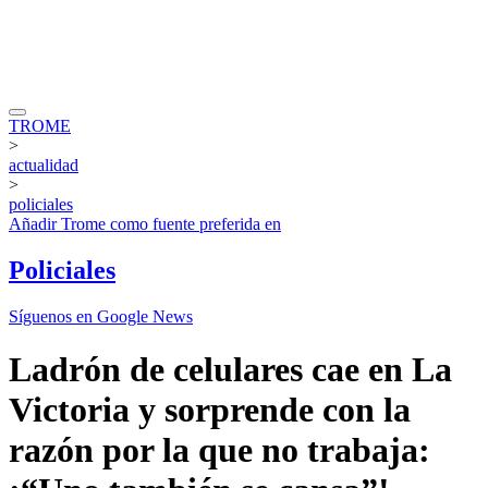
TROME
>
actualidad
>
policiales
Añadir
Trome
como fuente preferida en
Policiales
Síguenos en Google News
Ladrón de celulares cae en La
Victoria y sorprende con la
razón por la que no trabaja: