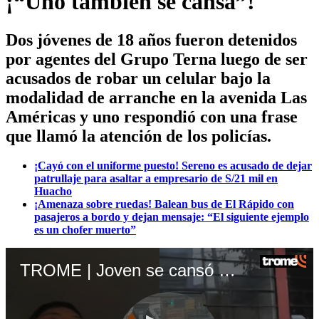
¡“Uno también se cansa”!
Dos jóvenes de 18 años fueron detenidos
por agentes del Grupo Terna luego de ser
acusados de robar un celular bajo la
modalidad de arranche en la avenida Las
Américas y uno respondió con una frase
que llamó la atención de los policías.
¡Cayó con el uniforme puesto! Sereno es acusado de dejar
patrullaje para asaltar a empresario de S/21 mil en
Huacho
¡Amenaza sobre ruedas! Balean bus de El Rápido con
pasajeros a bordo y dejan mensaje: “El siguiente ejemplo
es un chofer muerto”
TROME | Joven se cansó de trabajar y decidió dedicarse a robar. Video: ATV