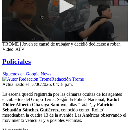
0
TROME | Joven se cansó de trabajar y decidió dedicarse a robar.
seconds
Video: ATV
of
2
Policiales
minutes,
16
seconds
Síguenos en Google News
Redacción Trome
Actualizado el 13/06/2026, 04:18 p.m.
La escena quedó registrada por las cámaras ocultas de los agentes
encubiertos del Grupo Terna. Según la Policía Nacional,
Radut
Didier Alberto Charaya Santoyo
, alias ‘Tatán’, y
Fabricio
Sebastián Sánchez Gutiérrez
, conocido como ‘Rojito’,
merodeaban la cuadra 13 de la avenida Las Américas observando el
movimiento vehicular y a posibles víctimas.