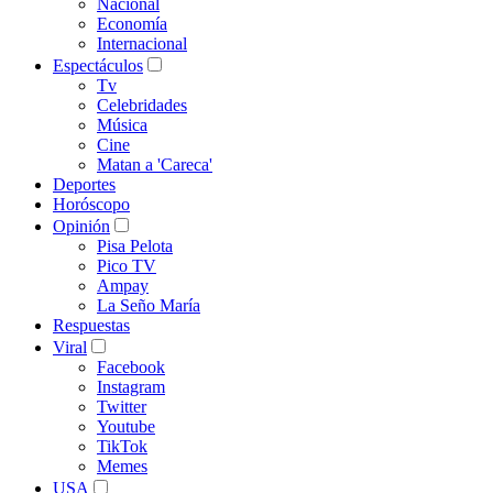
Nacional
Economía
Internacional
Espectáculos
Tv
Celebridades
Música
Cine
Matan a 'Careca'
Deportes
Horóscopo
Opinión
Pisa Pelota
Pico TV
Ampay
La Seño María
Respuestas
Viral
Facebook
Instagram
Twitter
Youtube
TikTok
Memes
USA