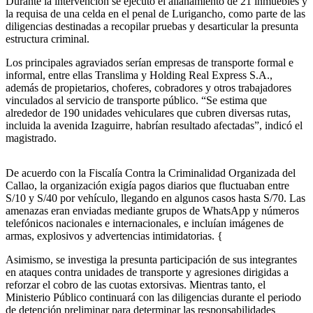
Durante la intervención se ejecutó el allanamiento de 21 inmuebles y
la requisa de una celda en el penal de Lurigancho, como parte de las
diligencias destinadas a recopilar pruebas y desarticular la presunta
estructura criminal.
Los principales agraviados serían empresas de transporte formal e
informal, entre ellas Translima y Holding Real Express S.A.,
además de propietarios, choferes, cobradores y otros trabajadores
vinculados al servicio de transporte público. “Se estima que
alrededor de 190 unidades vehiculares que cubren diversas rutas,
incluida la avenida Izaguirre, habrían resultado afectadas”, indicó el
magistrado.
De acuerdo con la Fiscalía Contra la Criminalidad Organizada del
Callao, la organización exigía pagos diarios que fluctuaban entre
S/10 y S/40 por vehículo, llegando en algunos casos hasta S/70. Las
amenazas eran enviadas mediante grupos de WhatsApp y números
telefónicos nacionales e internacionales, e incluían imágenes de
armas, explosivos y advertencias intimidatorias. {
Asimismo, se investiga la presunta participación de sus integrantes
en ataques contra unidades de transporte y agresiones dirigidas a
reforzar el cobro de las cuotas extorsivas. Mientras tanto, el
Ministerio Público continuará con las diligencias durante el periodo
de detención preliminar para determinar las responsabilidades