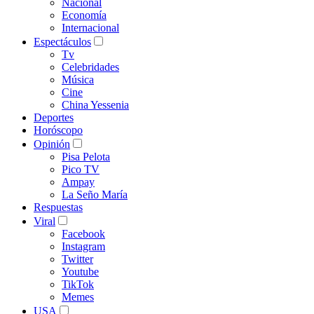
Nacional
Economía
Internacional
Espectáculos
Tv
Celebridades
Música
Cine
China Yessenia
Deportes
Horóscopo
Opinión
Pisa Pelota
Pico TV
Ampay
La Seño María
Respuestas
Viral
Facebook
Instagram
Twitter
Youtube
TikTok
Memes
USA