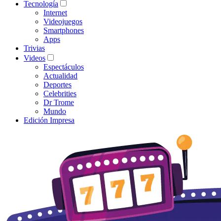
Tecnología
Internet
Videojuegos
Smartphones
Apps
Trivias
Videos
Espectáculos
Actualidad
Deportes
Celebrities
Dr Trome
Mundo
Edición Impresa