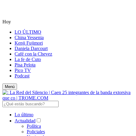
Hoy
LO ÚLTIMO
China Yessenia
Kenji Fujimori
Daniela Darcourt
Café con la Chevez
La fe de Cuto
Pisa Pelota
Pico TV
Podcast
Menú
Lo último
Actualidad
Política
Policiales