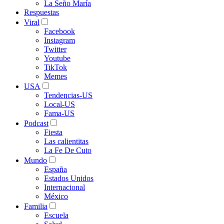
La Seño María
Respuestas
Viral
Facebook
Instagram
Twitter
Youtube
TikTok
Memes
USA
Tendencias-US
Local-US
Fama-US
Podcast
Fiesta
Las calientitas
La Fe De Cuto
Mundo
España
Estados Unidos
Internacional
México
Familia
Escuela