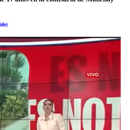
áiler