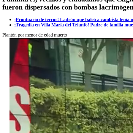
fueron dispersados con bombas lacrimógena
¡Prontuario de terror! Ladrón que baleó a cambista tenía m
¡Tragedia en Villa María del Triunfo! Padre de familia muer
Plantón por menor de edad muerto