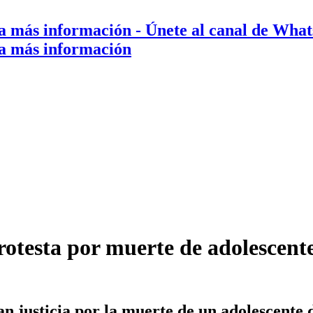
a más información
- Únete al canal de Wha
a más información
otesta por muerte de adolescent
an justicia por la muerte de un adolescente