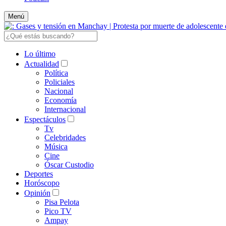
Menú
Lo último
Actualidad
Política
Policiales
Nacional
Economía
Internacional
Espectáculos
Tv
Celebridades
Música
Cine
Óscar Custodio
Deportes
Horóscopo
Opinión
Pisa Pelota
Pico TV
Ampay